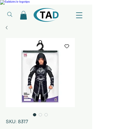
Ledusskapji, Sadzīves tehnika, Smaržas, Operatīvā atmiņa, Putekļu sūcēji
SKU: 8317