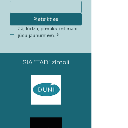
Pieteikties
Jā, lūdzu, pierakstiet mani 
jūsu jaunumiem.
*
SIA "TAD" zīmoli