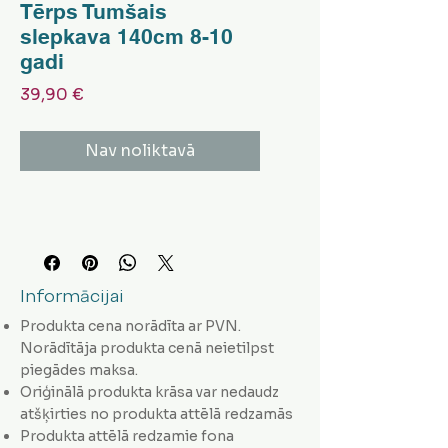
Tērps Tumšais
slepkava 140cm 8-10
gadi
Cena
39,90 €
Nav noliktavā
Informācijai
Produkta cena norādīta ar PVN.
Norādītāja produkta cenā neietilpst
piegādes maksa.
Oriģinālā produkta krāsa var nedaudz
atšķirties no produkta attēlā redzamās
Produkta attēlā redzamie fona