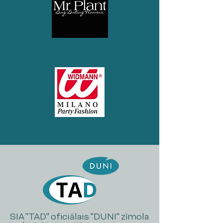
SIA "TAD" oficiālais "DUNI" zīmola