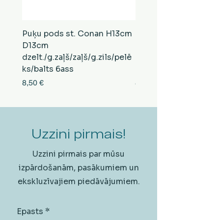
Puķu pods st. Conan H13cm
Puķu pods st. Conan
D13cm
D13cm
dzelt./g.zaļš/zaļš/g.zils/pelē
balts/brūns/pelēks/vi
ks/balts 6ass
zeltens/g.zaļš 6ass
Cena
Cena
8,50 €
8,50 €
Uzzini pirmais!
Uzzini pirmais par mūsu
izpārdošanām, pasākumiem un
ekskluzīvajiem piedāvājumiem.
Epasts
*