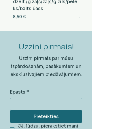
dzelt./g.zaļš/zaļš/g.zils/pelē
balts/brūns/pelēks/vi
ks/balts 6ass
zeltens/g.zaļš 6ass
Cena
Cena
8,50 €
8,50 €
Uzzini pirmais!
Uzzini pirmais par mūsu
izpārdošanām, pasākumiem un
ekskluzīvajiem piedāvājumiem.
Epasts
*
Pieteikties
Jā, lūdzu, pierakstiet mani 