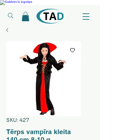
Ledusskapji, Sadzīves tehnika, Smaržas, Operatīvā atmiņa, Putekļu sūcēji
SKU: 427
Tērps vampīra kleita
140 cm 8-10 g