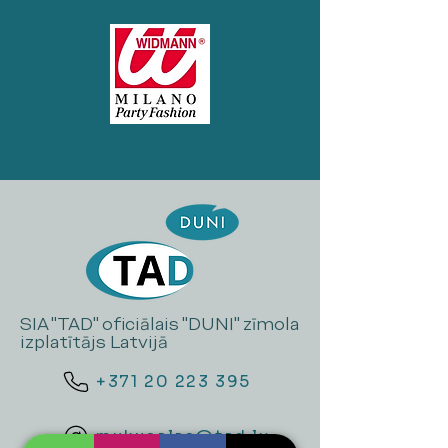
SIA "TAD" oficiālais "DUNI" zīmola
izplatītājs Latvijā
+371 20 223 395
mukusalas@tad.lv