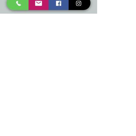
Mēs piedāvājam
Ballītēm un Svētkiem
Gaismai
Mājai
Floristika
Dekorācijām
Sezonas preces
Horeca
​Izpārdošana
Noderīgi