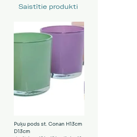
Saistītie produkti
Puķu pods st. Conan H13cm
Puķu pods st. Conan
D13cm
D13cm