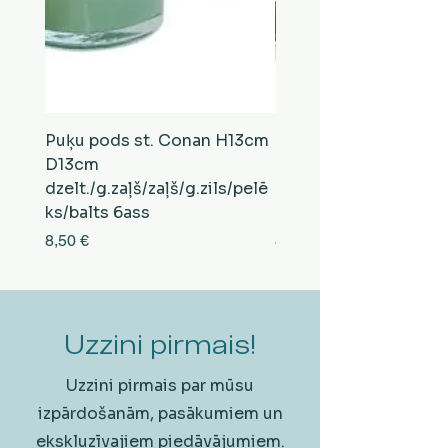
Puķu pods st. Conan H13cm
Puķu pods st. Conan
D13cm
D13cm
dzelt./g.zaļš/zaļš/g.zils/pelē
balts/brūns/pelēks/vi
ks/balts 6ass
zeltens/g.zaļš 6ass
Cena
Cena
8,50 €
8,50 €
Uzzini pirmais!
Uzzini pirmais par mūsu
izpārdošanām, pasākumiem un
ekskluzīvajiem piedāvājumiem.