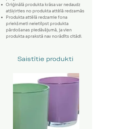
Oriģinālā produkta krāsa var nedaudz
atšķirties no produkta attēlā redzamās
Produkta attēlā redzamie fona
priekšmeti neietilpst produkta
pārdošanas piedāvājumā, ja vien
produkta aprakstā nav norādīts citādi.
Saistītie produkti