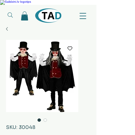
Ledusskapji, Sadzīves tehnika, Smaržas, Operatīvā atmiņa, Putekļu sūcēji
SKU: 30048