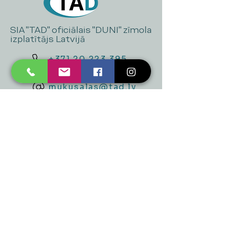
SIA "TAD" oficiālais "DUNI" zīmola
izplatītājs Latvijā
+371 20 223 395
mukusalas@tad.lv
Mēs piedāvājam
Ballītēm un Svētkiem
Gaismai
Mājai
Floristika