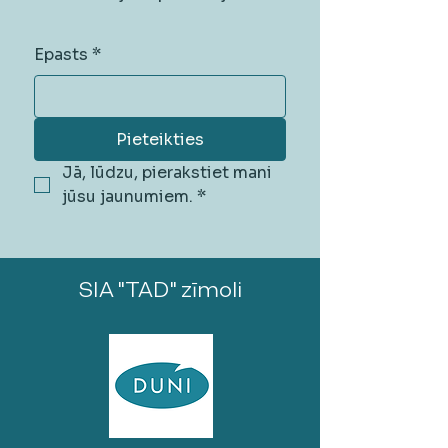
Epasts
*
Pieteikties
Jā, lūdzu, pierakstiet mani 
jūsu jaunumiem.
*
SIA "TAD" zīmoli