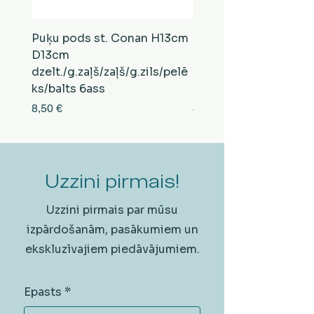
Puķu pods st. Conan H13cm
Puķu pods st. Conan
D13cm
D13cm
dzelt./g.zaļš/zaļš/g.zils/pelē
balts/brūns/pelēks/vi
ks/balts 6ass
zeltens/g.zaļš 6ass
Cena
Cena
8,50 €
8,50 €
Uzzini pirmais!
Uzzini pirmais par mūsu
izpārdošanām, pasākumiem un
ekskluzīvajiem piedāvājumiem.
Epasts
*