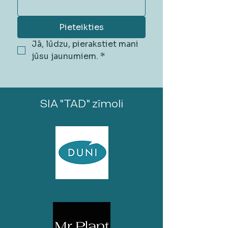
Pieteikties
Jā, lūdzu, pierakstiet mani 
jūsu jaunumiem.
*
SIA "TAD" zīmoli