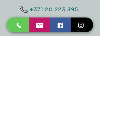
+371 20 223 395
mukusalas@tad.lv
Mēs piedāvājam
Ballītēm un Svētkiem
Gaismai
Mājai
Floristika
Dekorācijām
Sezonas preces
Horeca