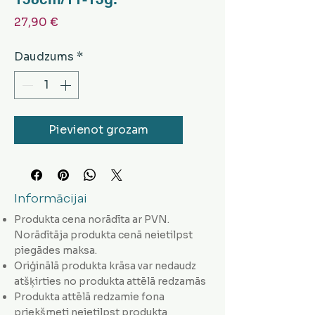
Cena
27,90 €
Daudzums
*
Pievienot grozam
Informācijai
Produkta cena norādīta ar PVN.
Norādītāja produkta cenā neietilpst
piegādes maksa.
Oriģinālā produkta krāsa var nedaudz
atšķirties no produkta attēlā redzamās
Produkta attēlā redzamie fona
priekšmeti neietilpst produkta