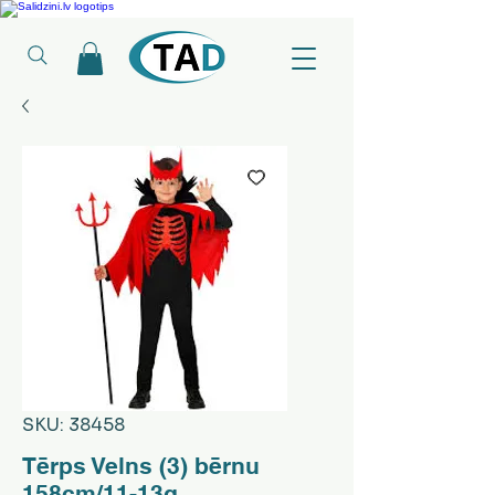
Ledusskapji, Sadzīves tehnika, Smaržas, Operatīvā atmiņa, Putekļu sūcēji
SKU: 38458
Tērps Velns (3) bērnu
158cm/11-13g.