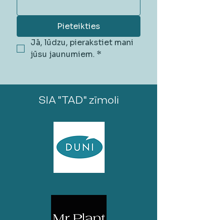
Pieteikties
Jā, lūdzu, pierakstiet mani 
jūsu jaunumiem.
*
SIA "TAD" zīmoli