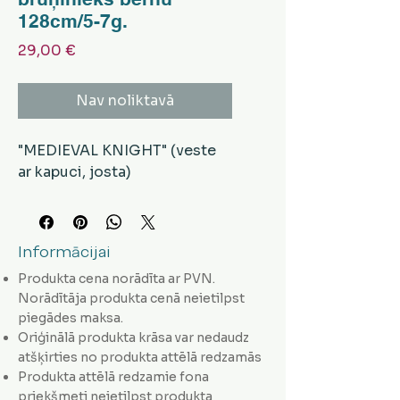
128cm/5-7g.
Cena
29,00 €
Nav noliktavā
"MEDIEVAL KNIGHT" (veste
ar kapuci, josta)
Informācijai
Produkta cena norādīta ar PVN.
Norādītāja produkta cenā neietilpst
piegādes maksa.
Oriģinālā produkta krāsa var nedaudz
atšķirties no produkta attēlā redzamās
Produkta attēlā redzamie fona
priekšmeti neietilpst produkta