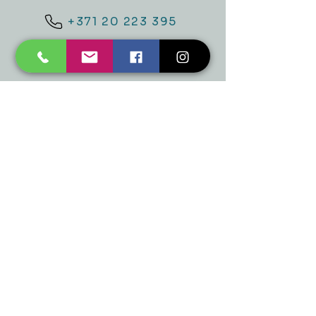
+371 20 223 395
mukusalas@tad.lv
Mēs piedāvājam
Ballītēm un Svētkiem
Gaismai
Mājai
Floristika
Dekorācijām
Sezonas preces
Horeca