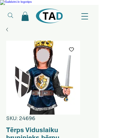
Ledusskapji, Sadzīves tehnika, Smaržas, Operatīvā atmiņa, Putekļu sūcēji
SKU: 24696
Tērps Viduslaiku
bruņinieks bērnu