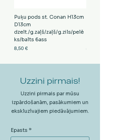
Puķu pods st. Conan H13cm
Puķu pods st. Conan
D13cm
D13cm
dzelt./g.zaļš/zaļš/g.zils/pelē
balts/brūns/pelēks/vi
ks/balts 6ass
zeltens/g.zaļš 6ass
Cena
Cena
8,50 €
8,50 €
Uzzini pirmais!
Uzzini pirmais par mūsu
izpārdošanām, pasākumiem un
ekskluzīvajiem piedāvājumiem.
Epasts
*