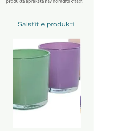
produkta aprakstā nav norādīts citādi.
Saistītie produkti