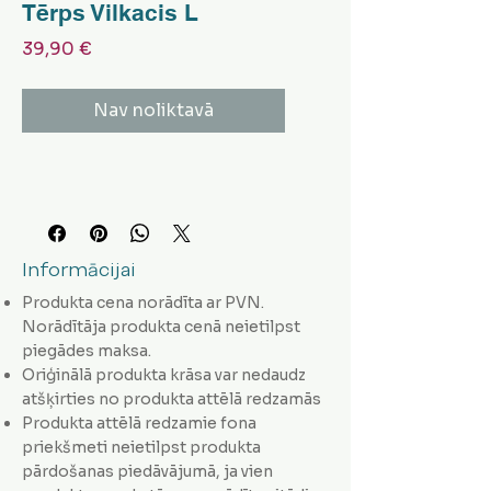
Tērps Vilkacis L
Cena
39,90 €
Nav noliktavā
Informācijai
Produkta cena norādīta ar PVN.
Norādītāja produkta cenā neietilpst
piegādes maksa.
Oriģinālā produkta krāsa var nedaudz
atšķirties no produkta attēlā redzamās
Produkta attēlā redzamie fona
priekšmeti neietilpst produkta
pārdošanas piedāvājumā, ja vien