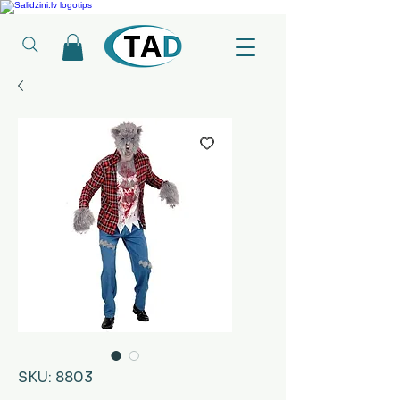
Ledusskapji, Sadzīves tehnika, Smaržas, Operatīvā atmiņa, Putekļu sūcēji
SKU: 8803