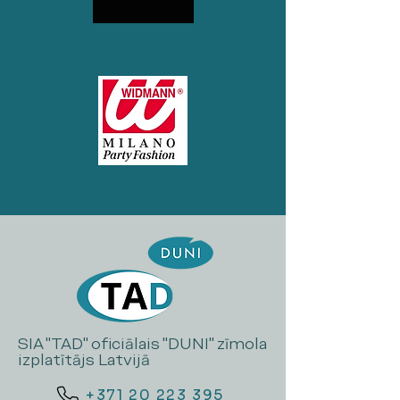
SIA "TAD" oficiālais "DUNI" zīmola
izplatītājs Latvijā
+371 20 223 395