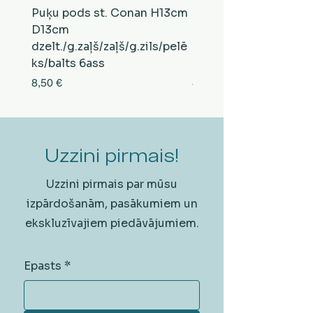
Puķu pods st. Conan H13cm
Puķu pods st. Conan
D13cm
D13cm
dzelt./g.zaļš/zaļš/g.zils/pelē
balts/brūns/pelēks/vi
ks/balts 6ass
zeltens/g.zaļš 6ass
Cena
Cena
8,50 €
8,50 €
Uzzini pirmais!
Uzzini pirmais par mūsu
izpārdošanām, pasākumiem un
ekskluzīvajiem piedāvājumiem.
Epasts
*