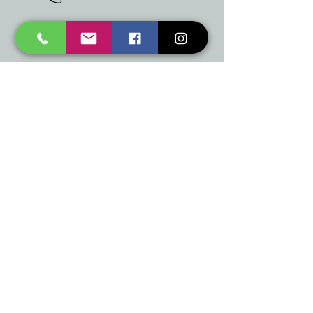
mukusalas@tad.lv
Mēs piedāvājam
Ballītēm un Svētkiem
Gaismai
Mājai
Floristika
Dekorācijām
Sezonas preces
Horeca
​Izpārdošana