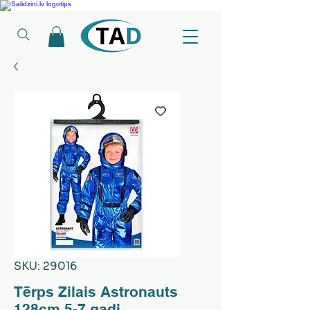
Ledusskapji, Sadzīves tehnika, Smaržas, Operatīvā atmiņa, Putekļu sūcēji
SKU: 29016
Tērps Zilais Astronauts
128cm 5-7 gadi