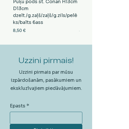
Puķu pods st. Conan H13cm
Puķu pods st. Conan
D13cm
D13cm
dzelt./g.zaļš/zaļš/g.zils/pelē
balts/brūns/pelēks/vi
ks/balts 6ass
zeltens/g.zaļš 6ass
Cena
Cena
8,50 €
8,50 €
Uzzini pirmais!
Uzzini pirmais par mūsu
izpārdošanām, pasākumiem un
ekskluzīvajiem piedāvājumiem.
Epasts
*