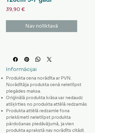
Cena
39,90 €
Nav noliktavā
Informācijai
Produkta cena norādīta ar PVN.
Norādītāja produkta cenā neietilpst
piegādes maksa.
Oriģinālā produkta krāsa var nedaudz
atšķirties no produkta attēlā redzamās
Produkta attēlā redzamie fona
priekšmeti neietilpst produkta
pārdošanas piedāvājumā, ja vien
produkta aprakstā nav norādīts citādi.