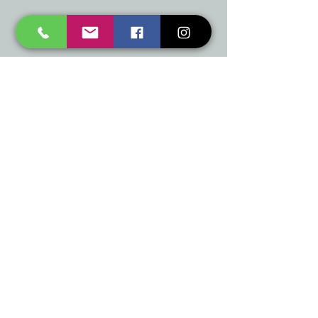
mukusalas@tad.lv
Mēs piedāvājam
Ballītēm un Svētkiem
Gaismai
Mājai
Floristika
Dekorācijām
Sezonas preces
Horeca
​Izpārdošana