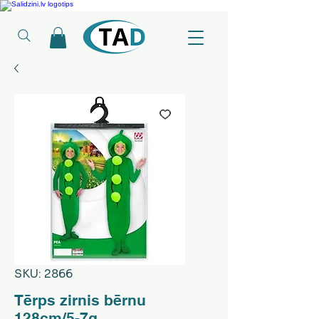
Ledusskapji, Sadzīves tehnika, Smaržas, Operatīvā atmiņa, Putekļu sūcēji
SKU: 2866
Tērps zirnis bērnu
128cm/5-7g.