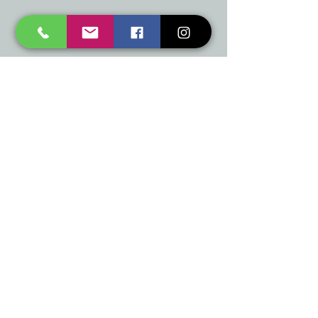
mukusalas@tad.lv
Mēs piedāvājam
Ballītēm un Svētkiem
Gaismai
Mājai
Floristika
Dekorācijām
Sezonas preces
Horeca
​Izpārdošana