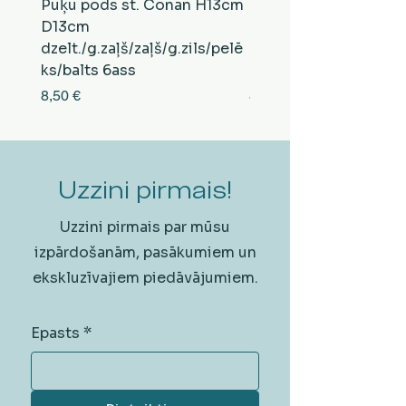
Puķu pods st. Conan H13cm
Puķu pods st. Conan
D13cm
D13cm
dzelt./g.zaļš/zaļš/g.zils/pelē
balts/brūns/pelēks/vi
ks/balts 6ass
zeltens/g.zaļš 6ass
Cena
Cena
8,50 €
8,50 €
Uzzini pirmais!
Uzzini pirmais par mūsu
izpārdošanām, pasākumiem un
ekskluzīvajiem piedāvājumiem.
Epasts
*