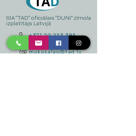
SIA "TAD" oficiālais "DUNI" zīmola
izplatītājs Latvijā
+371 20 223 395
mukusalas@tad.lv
Mēs piedāvājam
Ballītēm un Svētkiem
Gaismai
Mājai
Floristika