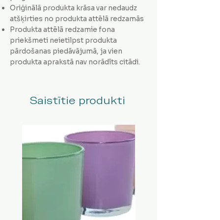
Oriģinālā produkta krāsa var nedaudz
atšķirties no produkta attēlā redzamās
Produkta attēlā redzamie fona
priekšmeti neietilpst produkta
pārdošanas piedāvājumā, ja vien
produkta aprakstā nav norādīts citādi.
Saistītie produkti