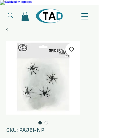
Ledusskapji, Sadzīves tehnika, Smaržas, Operatīvā atmiņa, Putekļu sūcēji
SKU: PAJBI-NP