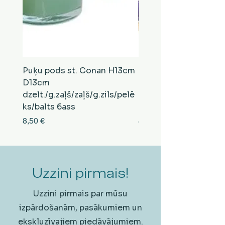
Puķu pods st. Conan H13cm
Puķu pods st. Conan
D13cm
D13cm
dzelt./g.zaļš/zaļš/g.zils/pelē
balts/brūns/pelēks/vi
ks/balts 6ass
zeltens/g.zaļš 6ass
Cena
Cena
8,50 €
8,50 €
Uzzini pirmais!
Uzzini pirmais par mūsu
izpārdošanām, pasākumiem un
ekskluzīvajiem piedāvājumiem.