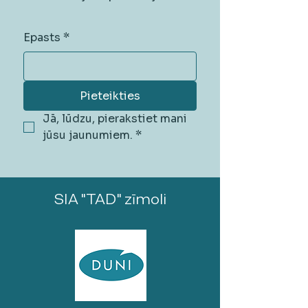
Epasts
*
Pieteikties
Jā, lūdzu, pierakstiet mani 
jūsu jaunumiem.
*
SIA "TAD" zīmoli