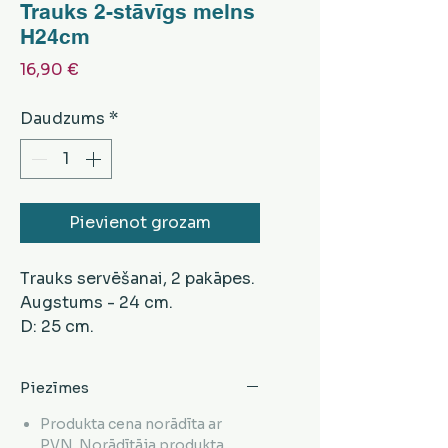
Trauks 2-stāvīgs melns
H24cm
Cena
16,90 €
Daudzums
*
Pievienot grozam
Trauks servēšanai, 2 pakāpes.
Augstums - 24 cm.
D: 25 cm.
Materiāls - metāls/ akmens.
Krāsa - melna.
Piezīmes
Produkta cena norādīta ar
PVN. Norādītāja produkta