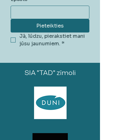
Pieteikties
Jā, lūdzu, pierakstiet mani 
jūsu jaunumiem.
*
SIA "TAD" zīmoli