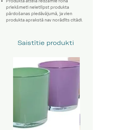
Produkta attēlā redzamie fona
priekšmeti neietilpst produkta
pārdošanas piedāvājumā, ja vien
produkta aprakstā nav norādīts citādi.
Saistītie produkti