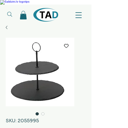
Ledusskapji, Sadzīves tehnika, Smaržas, Operatīvā atmiņa, Putekļu sūcēji
SKU: 2055995