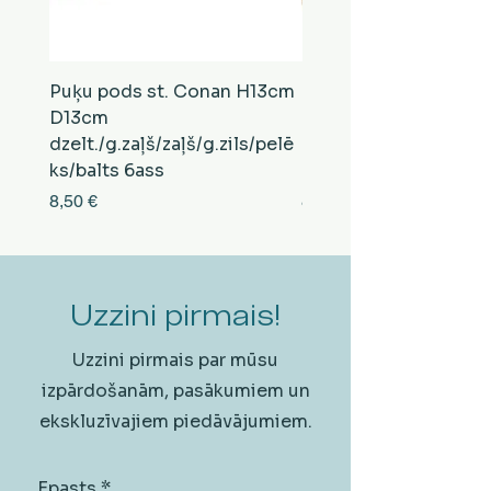
Puķu pods st. Conan H13cm
Puķu pods st. Conan
D13cm
D13cm
dzelt./g.zaļš/zaļš/g.zils/pelē
balts/brūns/pelēks/vi
ks/balts 6ass
zeltens/g.zaļš 6ass
Cena
Cena
8,50 €
8,50 €
Uzzini pirmais!
Uzzini pirmais par mūsu
izpārdošanām, pasākumiem un
ekskluzīvajiem piedāvājumiem.
Epasts
*