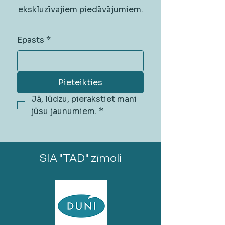
ekskluzīvajiem piedāvājumiem.
Epasts
*
Pieteikties
Jā, lūdzu, pierakstiet mani 
jūsu jaunumiem.
*
SIA "TAD" zīmoli