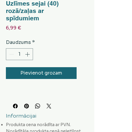
Uzlīmes sejai (40)
rozā/zaļas ar
spīdumiem
Cena
6,99 €
Daudzums
*
Pievienot grozam
Informācijai
Produkta cena norādīta ar PVN.
Norādītāja produkta cenā neietilpst