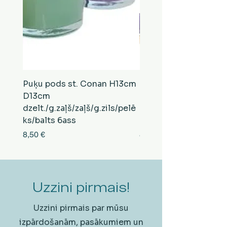
Puķu pods st. Conan H13cm
Puķu pods st. Conan
D13cm
D13cm
dzelt./g.zaļš/zaļš/g.zils/pelē
balts/brūns/pelēks/vi
ks/balts 6ass
zeltens/g.zaļš 6ass
Cena
Cena
8,50 €
8,50 €
Uzzini pirmais!
Uzzini pirmais par mūsu
izpārdošanām, pasākumiem un