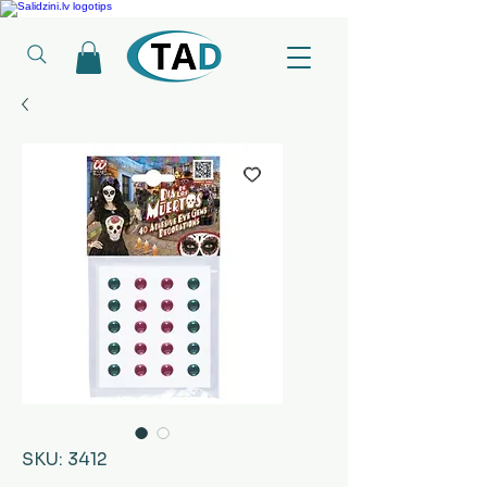
Ledusskapji, Sadzīves tehnika, Smaržas, Operatīvā atmiņa, Putekļu sūcēji
SKU: 3412