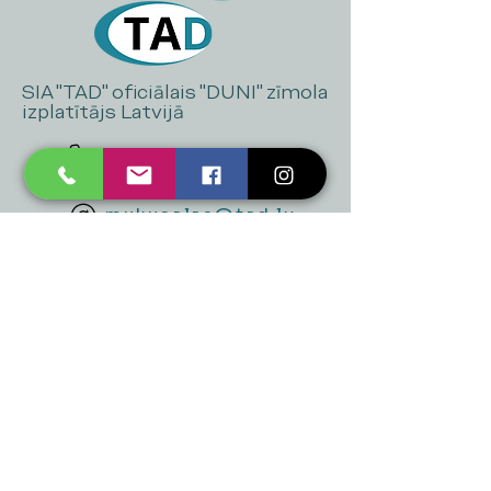
SIA "TAD" oficiālais "DUNI" zīmola
izplatītājs Latvijā
+371 20 223 395
mukusalas@tad.lv
Mēs piedāvājam
Ballītēm un Svētkiem
Gaismai
Mājai