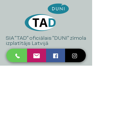
SIA "TAD" oficiālais "DUNI" zīmola
izplatītājs Latvijā
+371 20 223 395
mukusalas@tad.lv
Mēs piedāvājam
Ballītēm un Svētkiem