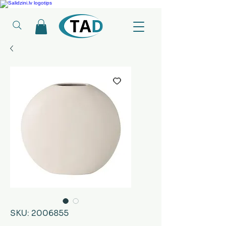
Ledusskapji, Sadzīves tehnika, Smaržas, Operatīvā atmiņa, Putekļu sūcēji
SKU: 2006855