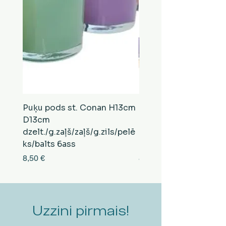
Puķu pods st. Conan H13cm
Puķu pods st. Conan
D13cm
D13cm
dzelt./g.zaļš/zaļš/g.zils/pelē
balts/brūns/pelēks/vi
ks/balts 6ass
zeltens/g.zaļš 6ass
Cena
Cena
8,50 €
8,50 €
Uzzini pirmais!