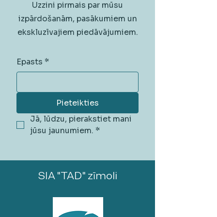
Uzzini pirmais par mūsu
izpārdošanām, pasākumiem un
ekskluzīvajiem piedāvājumiem.
Epasts
*
Pieteikties
Jā, lūdzu, pierakstiet mani 
jūsu jaunumiem.
*
SIA "TAD" zīmoli