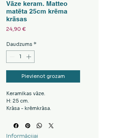
Vāze keram. Matteo
matēta 25cm krēma
krāsas
Cena
24,90 €
Daudzums
*
Pievienot grozam
Keramikas vāze.
H: 25 cm.
Krāsa - krēmkrāsa.
Informācijai