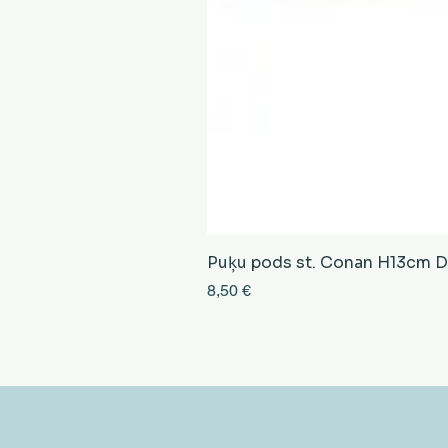
Puķu pods st. Conan H13cm D13
Cena
8,50 €