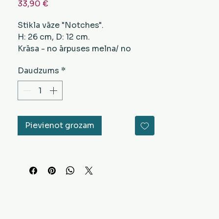
Cena
33,90 €
Stikla vāze "Notches".
H: 26 cm, D: 12 cm.
Krāsa - no ārpuses melna/ no
iekšpuses zelta.
Daudzums
*
Pievienot grozam