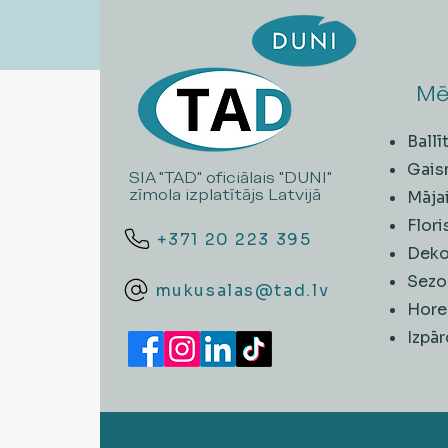
Mē
Ball
Gais
SIA "TAD" oficiālais "DUNI"
zīmola izplatītājs Latvijā
Māja
Flori
+371 20 223 395
Deko
Sezo
mukusalas@tad.lv
Hore
​Izpā