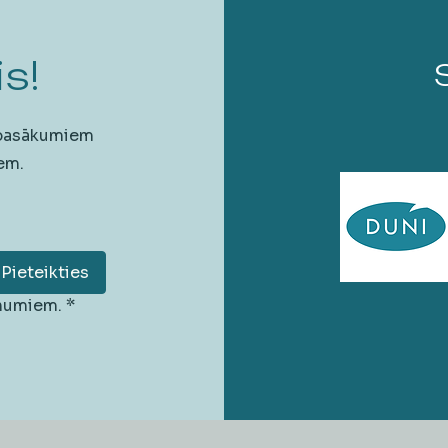
s!
 pasākumiem
em.
Pieteikties
unumiem.
*