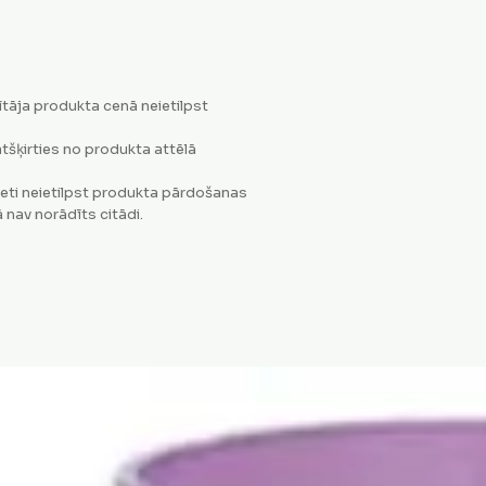
tāja produkta cenā neietilpst
tšķirties no produkta attēlā
eti neietilpst produkta pārdošanas
 nav norādīts citādi.