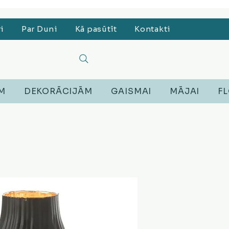
, Lego, Austiņas
ri
Par Duni
Kā pasūtīt
Kontakti
EM
DEKORĀCIJĀM
GAISMAI
MĀJAI
FL