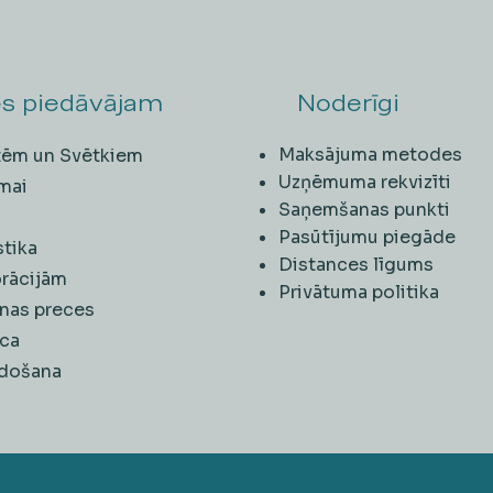
s piedāvājam
Noderīgi
Maksājuma metodes
ītēm un Svētkiem
Uzņēmuma rekvizīti
mai
Saņemšanas punkti
i
Pasūtījumu piegāde
stika
Distances līgums
rācijām
Privātuma politika
nas preces
ca
rdošana