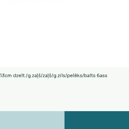
Ātrais skats
cm dzelt./g.zaļš/zaļš/g.zils/pelēks/balts 6ass