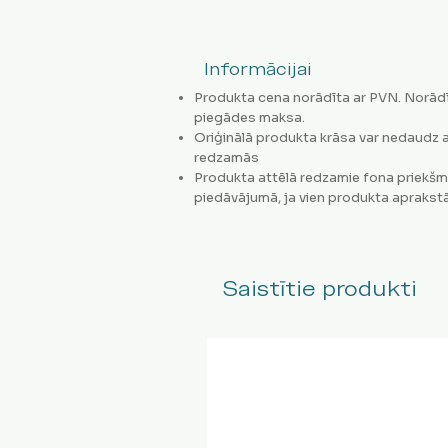
Informācijai
Produkta cena norādīta ar PVN. Norādī
piegādes maksa.
Oriģinālā produkta krāsa var nedaudz a
redzamās
Produkta attēlā redzamie fona priekšm
piedāvājumā, ja vien produkta aprakstā
Saistītie produkti