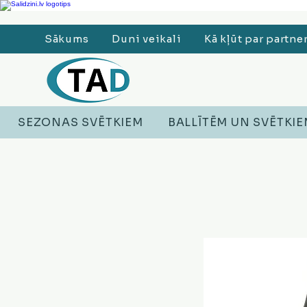
Ledusskapji, Sadzīves tehnika, Smaržas, Operatīvā atmiņa, Putekļu sūcēji
Sākums
Duni veikali
Kā kļūt par partne
SEZONAS SVĒTKIEM
BALLĪTĒM UN SVĒTKI