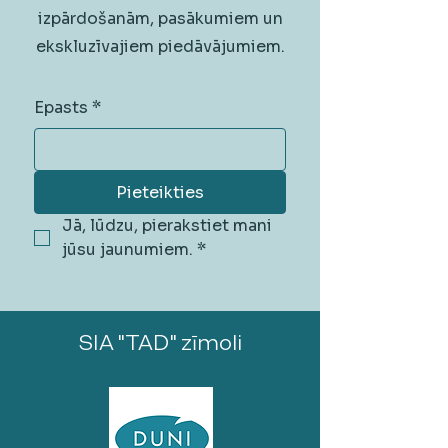
izpārdošanām, pasākumiem un
ekskluzīvajiem piedāvājumiem.
Epasts
*
Pieteikties
Jā, lūdzu, pierakstiet mani 
jūsu jaunumiem.
*
SIA "TAD" zīmoli