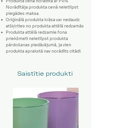
Produkta cena norādīta ar PVN.
Norādītāja produkta cenā neietilpst
piegādes maksa.
Oriģinālā produkta krāsa var nedaudz
atšķirties no produkta attēlā redzamās
Produkta attēlā redzamie fona
priekšmeti neietilpst produkta
pārdošanas piedāvājumā, ja vien
produkta aprakstā nav norādīts citādi.
Saistītie produkti