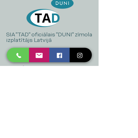
SIA "TAD" oficiālais "DUNI" zīmola
izplatītājs Latvijā
+371 20 223 395
mukusalas@tad.lv
Mēs piedāvājam
Ballītēm un Svētkiem
Gaismai