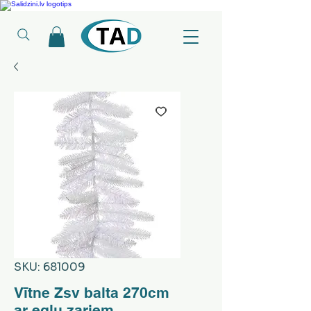
Ledusskapji, Sadzīves tehnika, Smaržas, Operatīvā atmiņa, Putekļu sūcēji
SKU: 681009
Vītne Zsv balta 270cm
ar egļu zariem