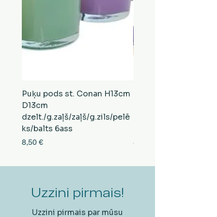
Puķu pods st. Conan H13cm
Puķu pods st. Conan
D13cm
D13cm
dzelt./g.zaļš/zaļš/g.zils/pelē
balts/brūns/pelēks/vi
ks/balts 6ass
zeltens/g.zaļš 6ass
Cena
Cena
8,50 €
8,50 €
Uzzini pirmais!
Uzzini pirmais par mūsu