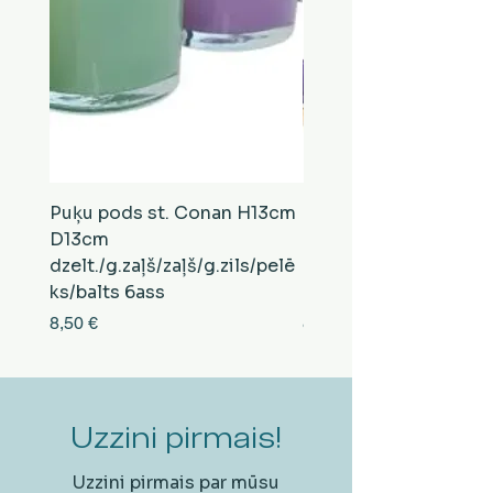
Puķu pods st. Conan H13cm
Puķu pods st. Conan
D13cm
D13cm
dzelt./g.zaļš/zaļš/g.zils/pelē
balts/brūns/pelēks/vi
ks/balts 6ass
zeltens/g.zaļš 6ass
Cena
Cena
8,50 €
8,50 €
Uzzini pirmais!
Uzzini pirmais par mūsu