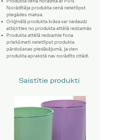
Produkta cena norādīta ar PVN.
Norādītāja produkta cenā neietilpst
piegādes maksa.
Oriģinālā produkta krāsa var nedaudz
atšķirties no produkta attēlā redzamās
Produkta attēlā redzamie fona
priekšmeti neietilpst produkta
pārdošanas piedāvājumā, ja vien
produkta aprakstā nav norādīts citādi.
Saistītie produkti