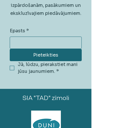
izpārdošanām, pasākumiem un
ekskluzīvajiem piedāvājumiem.
Epasts
*
Pieteikties
Jā, lūdzu, pierakstiet mani 
jūsu jaunumiem.
*
SIA "TAD" zīmoli