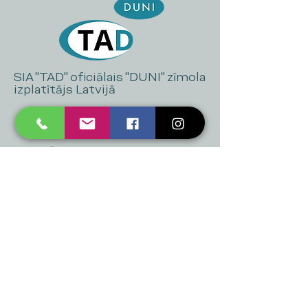
SIA "TAD" oficiālais "DUNI" zīmola
izplatītājs Latvijā
+371 20 223 395
mukusalas@tad.lv
Mēs piedāvājam
Ballītēm un Svētkiem
Gaismai