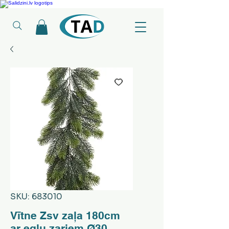
Ledusskapji, Sadzīves tehnika, Smaržas, Operatīvā atmiņa, Putekļu sūcēji
SKU: 683010
Vītne Zsv zaļa 180cm
ar egļu zariem Ø30