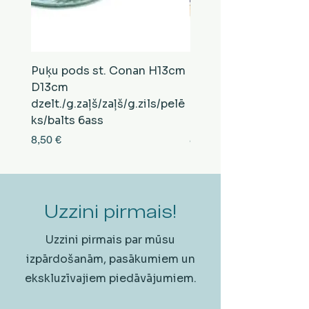
Puķu pods st. Conan H13cm
Puķu pods st. Conan
D13cm
D13cm
dzelt./g.zaļš/zaļš/g.zils/pelē
balts/brūns/pelēks/vi
ks/balts 6ass
zeltens/g.zaļš 6ass
Cena
Cena
8,50 €
8,50 €
Uzzini pirmais!
Uzzini pirmais par mūsu
izpārdošanām, pasākumiem un
ekskluzīvajiem piedāvājumiem.