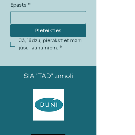
Epasts
*
Pieteikties
Jā, lūdzu, pierakstiet mani 
jūsu jaunumiem.
*
SIA "TAD" zīmoli