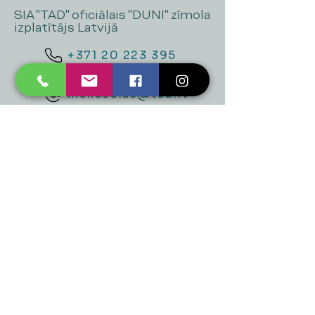
SIA "TAD" oficiālais "DUNI" zīmola
izplatītājs Latvijā
+371 20 223 395
mukusalas@tad.lv
Mēs piedāvājam
Ballītēm un Svētkiem
Gaismai
Mājai
Floristika
Dekorācijām