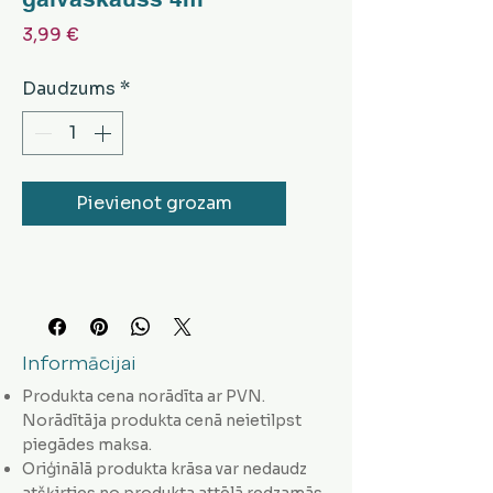
Cena
3,99 €
Daudzums
*
Pievienot grozam
Informācijai
Produkta cena norādīta ar PVN.
Norādītāja produkta cenā neietilpst
piegādes maksa.
Oriģinālā produkta krāsa var nedaudz
atšķirties no produkta attēlā redzamās