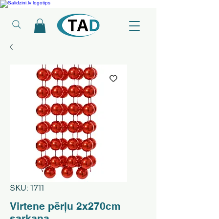
Ledusskapji, Sadzīves tehnika, Smaržas, Operatīvā atmiņa, Putekļu sūcēji
SKU: 1711
Virtene pērļu 2x270cm
sarkana