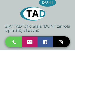
SIA "TAD" oficiālais "DUNI" zīmola
izplatītājs Latvijā
+371 20 223 395
mukusalas@tad.lv
Mēs piedāvājam
Ballītēm un Svētkiem
Gaismai