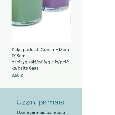
Puķu pods st. Conan H13cm
Puķu pods st. Conan
D13cm
D13cm
dzelt./g.zaļš/zaļš/g.zils/pelē
balts/brūns/pelēks/vi
ks/balts 6ass
zeltens/g.zaļš 6ass
Cena
Cena
8,50 €
8,50 €
Uzzini pirmais!
Uzzini pirmais par mūsu