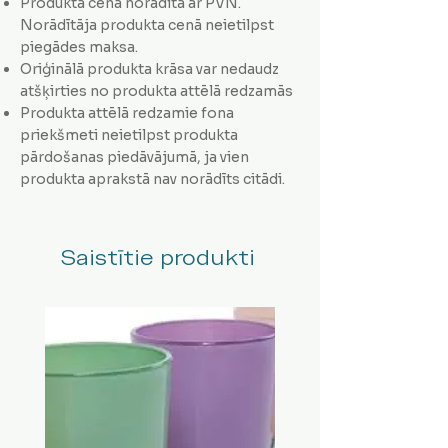
Produkta cena norādīta ar PVN.
Norādītāja produkta cenā neietilpst
piegādes maksa.
Oriģinālā produkta krāsa var nedaudz
atšķirties no produkta attēlā redzamās
Produkta attēlā redzamie fona
priekšmeti neietilpst produkta
pārdošanas piedāvājumā, ja vien
produkta aprakstā nav norādīts citādi.
Saistītie produkti