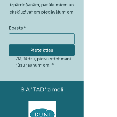
izpārdošanām, pasākumiem un
ekskluzīvajiem piedāvājumiem.
Epasts
*
Pieteikties
Jā, lūdzu, pierakstiet mani 
jūsu jaunumiem.
*
SIA "TAD" zīmoli