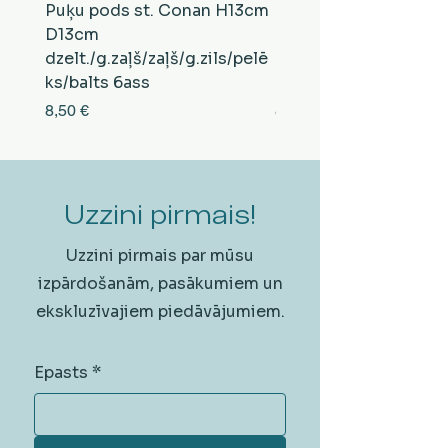
Puķu pods st. Conan H13cm
Puķu pods st. Conan
D13cm
D13cm
dzelt./g.zaļš/zaļš/g.zils/pelē
balts/brūns/pelēks/vi
ks/balts 6ass
zeltens/g.zaļš 6ass
Cena
Cena
8,50 €
8,50 €
Uzzini pirmais!
Uzzini pirmais par mūsu
izpārdošanām, pasākumiem un
ekskluzīvajiem piedāvājumiem.
Epasts
*