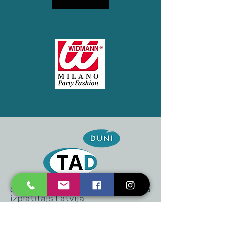
SIA "TAD" oficiālais "DUNI" zīmola
izplatītājs Latvijā
+371 20 223 395