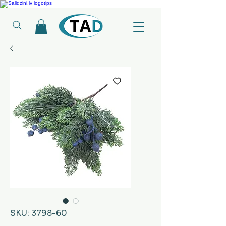
Ledusskapji, Sadzīves tehnika, Smaržas, Operatīvā atmiņa, Putekļu sūcēji
SKU: 3798-60