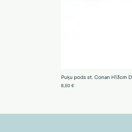
Puķu pods st. Conan H13cm D13
Cena
8,50 €