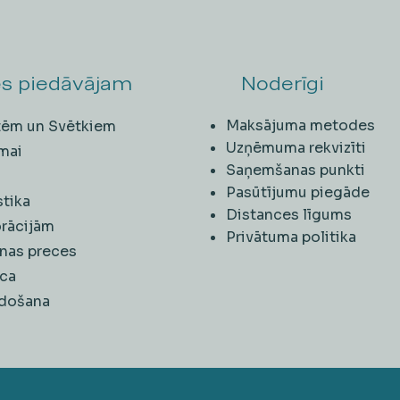
s piedāvājam
Noderīgi
Maksājuma metodes
ītēm un Svētkiem
Uzņēmuma rekvizīti
mai
Saņemšanas punkti
i
Pasūtījumu piegāde
stika
Distances līgums
rācijām
Privātuma politika
nas preces
ca
rdošana