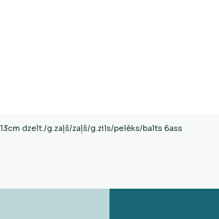
Ātrais skats
cm dzelt./g.zaļš/zaļš/g.zils/pelēks/balts 6ass