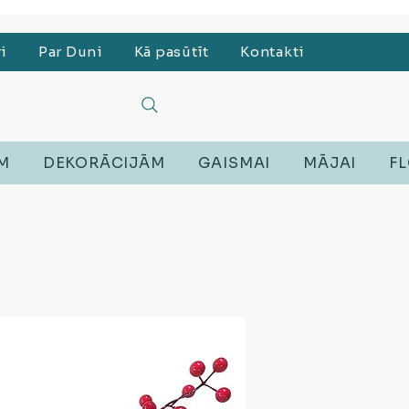
, Lego, Austiņas
ri
Par Duni
Kā pasūtīt
Kontakti
EM
DEKORĀCIJĀM
GAISMAI
MĀJAI
FL