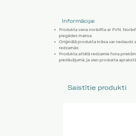
Informācijai
Produkta cena norādīta ar PVN. Norādī
piegādes maksa.
Oriģinālā produkta krāsa var nedaudz a
redzamās
Produkta attēlā redzamie fona priekšm
piedāvājumā, ja vien produkta aprakstā
Saistītie produkti