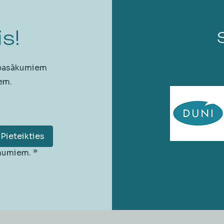
s!
 pasākumiem
em.
Pieteikties
unumiem.
*