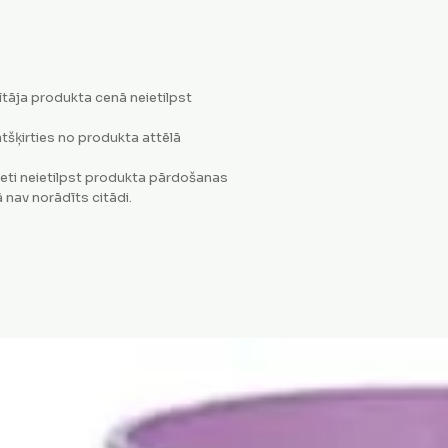
tāja produkta cenā neietilpst
tšķirties no produkta attēlā
eti neietilpst produkta pārdošanas
 nav norādīts citādi.