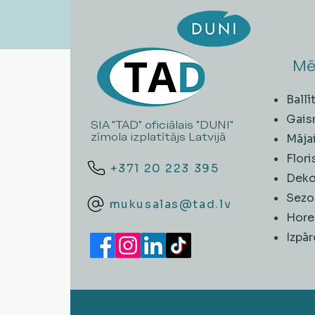
Mē
Ball
Gais
SIA "TAD" oficiālais "DUNI"
zīmola izplatītājs Latvijā
Māja
Flori
+371 20 223 395
Deko
Sezo
mukusalas@tad.lv
Hore
​Izpā