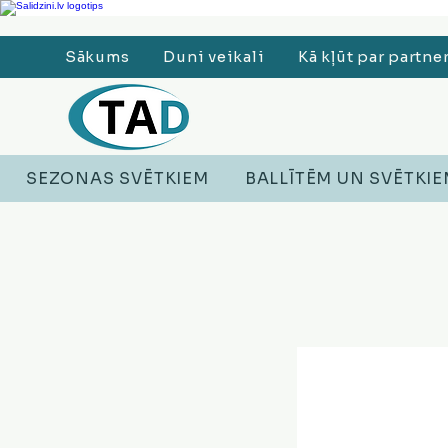
Ledusskapji, Sadzīves tehnika, Smaržas, Operatīvā atmiņa, Putekļu sūcēji
Sākums
Duni veikali
Kā kļūt par partne
SEZONAS SVĒTKIEM
BALLĪTĒM UN SVĒTKI