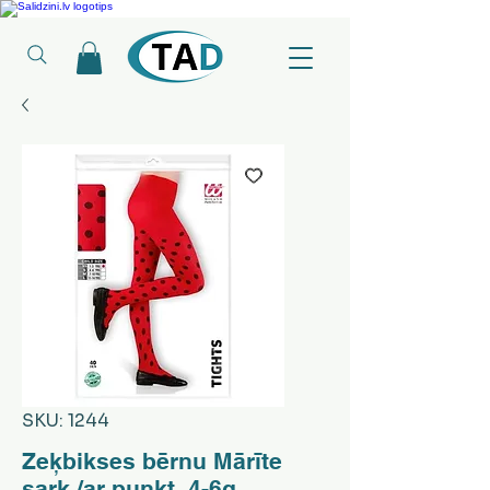
Ledusskapji, Sadzīves tehnika, Smaržas, Operatīvā atmiņa, Putekļu sūcēji
SKU: 1244
Zeķbikses bērnu Mārīte
sark./ar punkt. 4-6g.