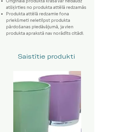
Oriģinālā produkta krāsa var nedaudz
atšķirties no produkta attēlā redzamās
Produkta attēlā redzamie fona
priekšmeti neietilpst produkta
pārdošanas piedāvājumā, ja vien
produkta aprakstā nav norādīts citādi.
Saistītie produkti