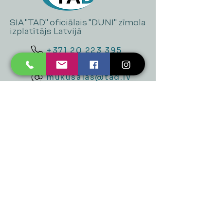
SIA "TAD" oficiālais "DUNI" zīmola
izplatītājs Latvijā
+371 20 223 395
mukusalas@tad.lv
Mēs piedāvājam
Ballītēm un Svētkiem
Gaismai
Mājai
Floristika
Dekorācijām