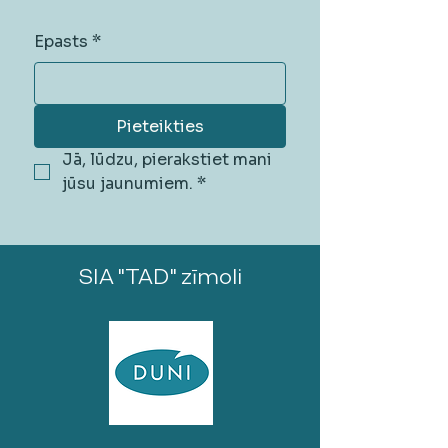
Epasts
*
Pieteikties
Jā, lūdzu, pierakstiet mani 
jūsu jaunumiem.
*
SIA "TAD" zīmoli