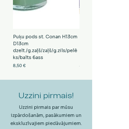
Puķu pods st. Conan H13cm
Puķu pods st. Conan
D13cm
D13cm
dzelt./g.zaļš/zaļš/g.zils/pelē
balts/brūns/pelēks/vi
ks/balts 6ass
zeltens/g.zaļš 6ass
Cena
Cena
8,50 €
8,50 €
Uzzini pirmais!
Uzzini pirmais par mūsu
izpārdošanām, pasākumiem un
ekskluzīvajiem piedāvājumiem.