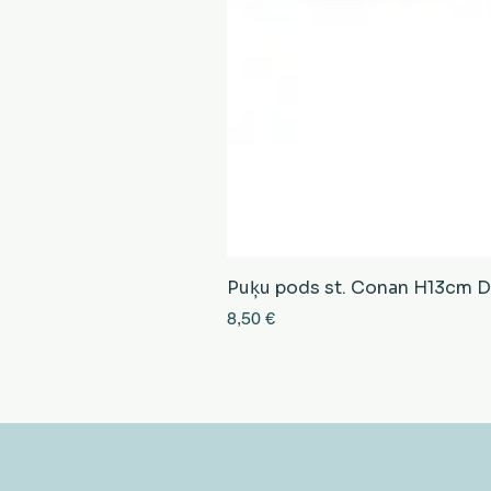
Puķu pods st. Conan H13cm D13
Cena
8,50 €