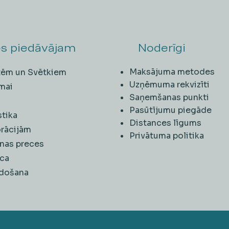
s piedāvājam
Noderīgi
Maksājuma metodes
ītēm un Svētkiem
Uzņēmuma rekvizīti
mai
Saņemšanas punkti
i
Pasūtījumu piegāde
stika
Distances līgums
rācijām
Privātuma politika
nas preces
ca
rdošana