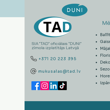
Mē
Ball
Gais
SIA "TAD" oficiālais "DUNI"
zīmola izplatītājs Latvijā
Māja
Flori
+371 20 223 395
Deko
Sezo
mukusalas@tad.lv
Hore
​Izpā