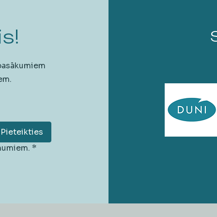
s!
 pasākumiem
em.
Pieteikties
unumiem.
*