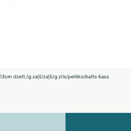
Ātrais skats
cm dzelt./g.zaļš/zaļš/g.zils/pelēks/balts 6ass