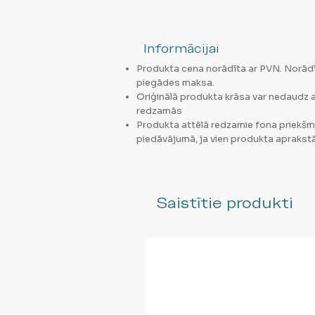
Informācijai
Produkta cena norādīta ar PVN. Norādī
piegādes maksa.
Oriģinālā produkta krāsa var nedaudz a
redzamās
Produkta attēlā redzamie fona priekšm
piedāvājumā, ja vien produkta aprakstā
Saistītie produkti