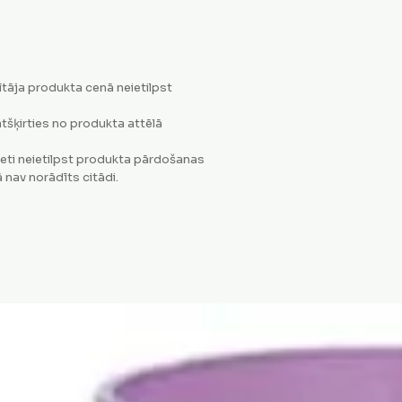
tāja produkta cenā neietilpst
tšķirties no produkta attēlā
eti neietilpst produkta pārdošanas
 nav norādīts citādi.