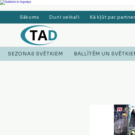
Ledusskapji, Sadzīves tehnika, Smaržas, Operatīvā atmiņa, Putekļu sūcēji
Sākums
Duni veikali
Kā kļūt par partne
SEZONAS SVĒTKIEM
BALLĪTĒM UN SVĒTKI