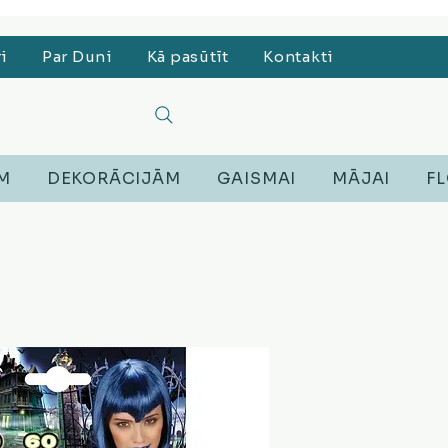
, Lego, Austiņas
ri
Par Duni
Kā pasūtīt
Kontakti
EM
DEKORĀCIJĀM
GAISMAI
MĀJAI
FL