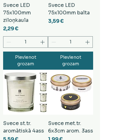
Svece LED
Svece LED
75x100mm
75x100mm balta
ziloņkaula
Cena
3,59 €
Cena
2,29 €
Pievienot
Pievienot
grozam
grozam
Svece st.tr.
Svece met.tr.
aromātiskā 4ass
6x3cm arom. 3ass
Cena
Cena
5,59 €
1,99 €