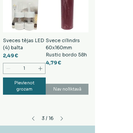
Sveces tējas LED
Svece cilindrs
(4) balta
60x160mm
Rustic bordo 58h
Cena
2,49 €
Cena
4,79 €
Pievienot
grozam
Nav noliktavā
3
/
16