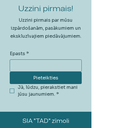
Uzzini pirmais!
Uzzini pirmais par mūsu
izpārdošanām, pasākumiem un
ekskluzīvajiem piedāvājumiem.
Epasts
*
Pieteikties
Jā, lūdzu, pierakstiet mani 
jūsu jaunumiem.
*
SIA "TAD" zīmoli