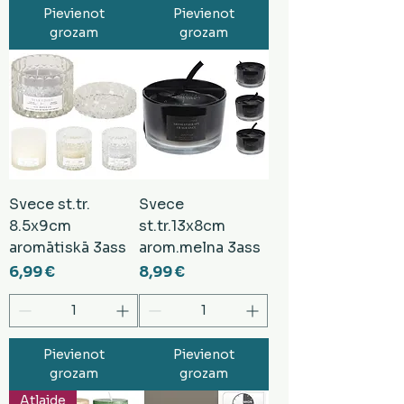
Pievienot
Pievienot
grozam
grozam
Svece st.tr.
Svece
8.5x9cm
st.tr.13x8cm
aromātiskā 3ass
arom.melna 3ass
Cena
Cena
6,99 €
8,99 €
Pievienot
Pievienot
grozam
grozam
Atlaide