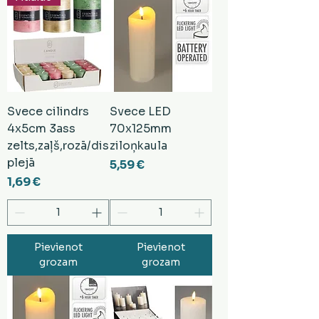
Svece cilindrs
Svece LED
4x5cm 3ass
70x125mm
zelts,zaļš,rozā/dis
ziloņkaula
plejā
Cena
5,59 €
Cena
1,69 €
Pievienot
Pievienot
grozam
grozam