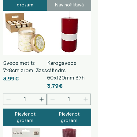
grozam
Nav noliktavā
Svece met.tr.
Karogsvece
7x8cm arom. 3ass
cilindrs
60x120mm 37h
Cena
3,99 €
Cena
3,79 €
Pievienot
Pievienot
grozam
grozam