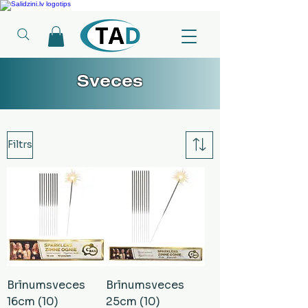
Ledusskapji, Sadzīves tehnika, Smaržas, Operatīvā atmiņa, Putekļu sūcēji
Sveces
Filtrs
Brīnumsveces
Brīnumsveces
16cm (10)
25cm (10)