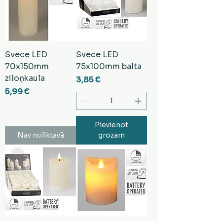
Svece LED
Svece LED
70x150mm
75x100mm balta
ziloņkaula
Cena
3,85 €
Cena
5,99 €
Pievienot
Nav noliktavā
grozam