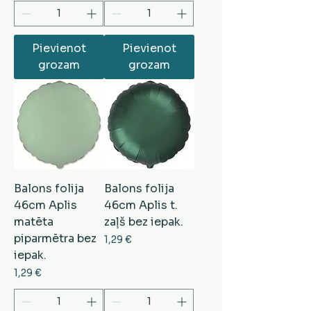
Pievienot
Pievienot
grozam
grozam
Balons folija
Balons folija
46cm Aplis
46cm Aplis t.
matēta
zaļš bez iepak.
piparmētra bez
Cena
1,29 €
iepak.
Cena
1,29 €