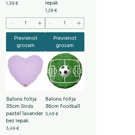
iepak
Cena
1,39 €
Cena
1,29 €
Pievienot
Pievienot
grozam
grozam
Balons folija
Balons folija
35cm Sirds
36cm Football
pastel lavander
Cena
3,49 €
bez iepak.
Cena
3,49 €