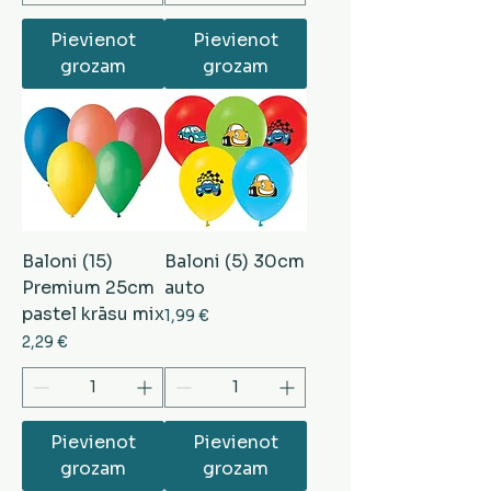
Pievienot
Pievienot
grozam
grozam
Baloni (15)
Baloni (5) 30cm
Premium 25cm
auto
pastel krāsu mix
Cena
1,99 €
Cena
2,29 €
Pievienot
Pievienot
grozam
grozam