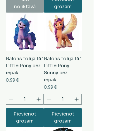
noliktavā
grozam
Balons folija 14"
Balons folija 14"
Little Pony bez
Little Pony
iepak.
Sunny bez
iepak.
Cena
0,99 €
Cena
0,99 €
Pievienot
Pievienot
grozam
grozam