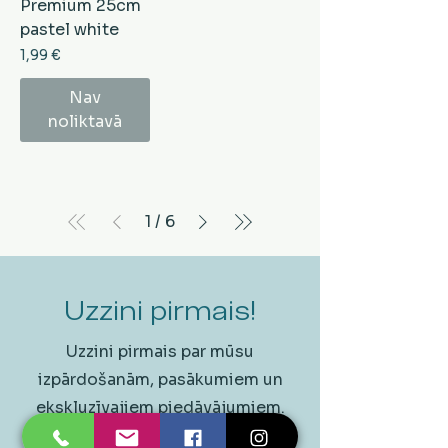
Premium 25cm
pastel white
Cena
1,99 €
Nav
noliktavā
1
/
6
Uzzini pirmais!
Uzzini pirmais par mūsu
izpārdošanām, pasākumiem un
ekskluzīvajiem piedāvājumiem.