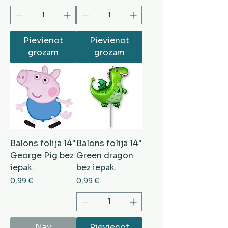
Pievienot
Pievienot
grozam
grozam
Balons folija 14"
Balons folija 14"
George Pig bez
Green dragon
iepak.
bez iepak.
Cena
Cena
0,99 €
0,99 €
Nav
Pievienot