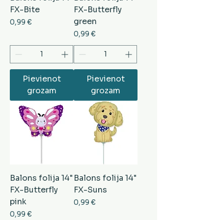
FX-Bite
FX-Butterfly
green
Cena
0,99 €
Cena
0,99 €
Pievienot
Pievienot
grozam
grozam
Balons folija 14"
Balons folija 14"
FX-Butterfly
FX-Suns
pink
Cena
0,99 €
Cena
0,99 €