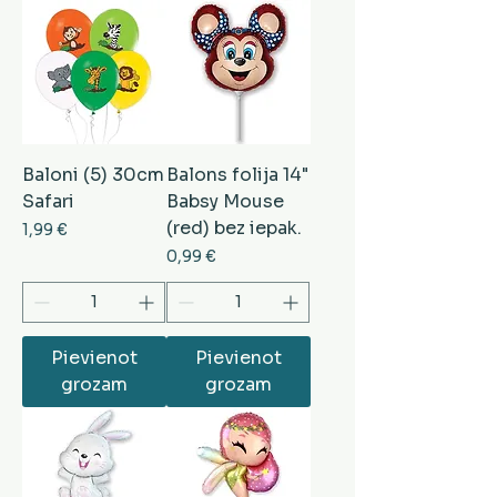
Baloni (5) 30cm
Balons folija 14"
Safari
Babsy Mouse
(red) bez iepak.
Cena
1,99 €
Cena
0,99 €
Pievienot
Pievienot
grozam
grozam