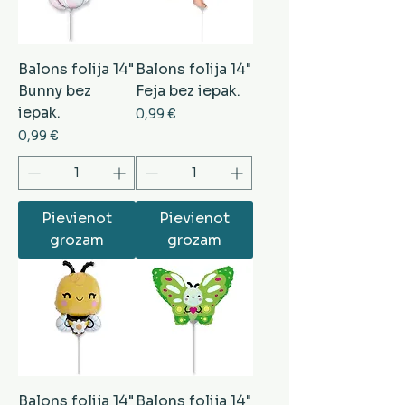
Balons folija 14"
Balons folija 14"
Bunny bez
Feja bez iepak.
iepak.
Cena
0,99 €
Cena
0,99 €
Pievienot
Pievienot
grozam
grozam
Balons folija 14"
Balons folija 14"