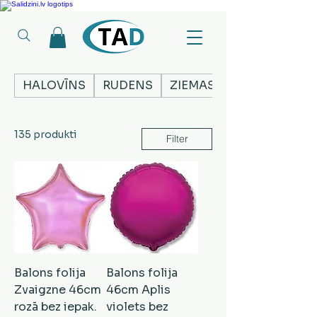
Ledusskapji, Sadzīves tehnika, Smaržas, Operatīvā atmiņa, Putekļu sūcēji
HALOVĪNS
RUDENS
ZIEMASSVĒTKI
135 produkti
Filter
Balons folija
Balons folija
Zvaigzne 46cm
46cm Aplis
rozā bez iepak.
violets bez