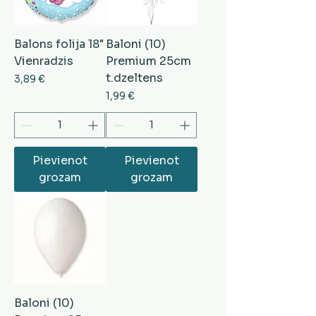
Balons folija 18"
Baloni (10)
Vienradzis
Premium 25cm
t.dzeltens
Cena
3,89 €
Cena
1,99 €
Pievienot
Pievienot
grozam
grozam
Baloni (10)