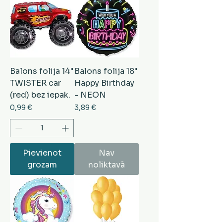
Balons folija 14"
Balons folija 18"
TWISTER car
Happy Birthday
(red) bez iepak.
- NEON
Cena
Cena
0,99 €
3,89 €
Pievienot
Nav
grozam
noliktavā