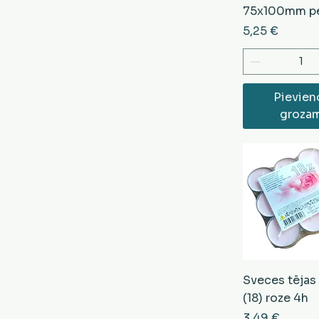
75x100mm p
Cena
5,25 €
Pievien
groza
Sveces tējas
(18) roze 4h
Cena
3,49 €