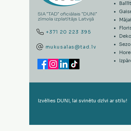
Ball
Gais
SIA "TAD" oficiālais "DUNI"
zīmola izplatītājs Latvijā
Māja
Flori
+371 20 223 395
Deko
Sezo
mukusalas@tad.lv
Hore
​Izpā
Izvēlies DUNI, lai svinētu dzīvi ar stilu!