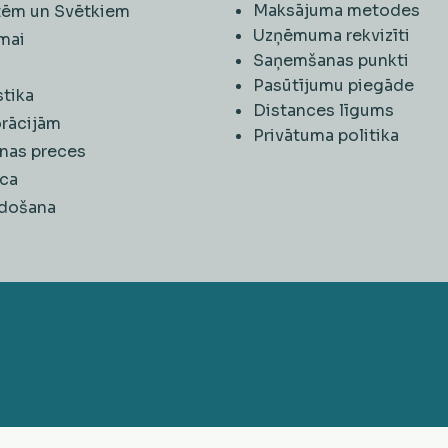
Maksājuma metodes
ītēm un Svētkiem
Uzņēmuma rekvizīti
mai
Saņemšanas punkti
i
Pasūtījumu piegāde
stika
Distances līgums
rācijām
Privātuma politika
nas preces
ca
rdošana