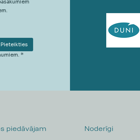
 pasākumiem
em.
Pieteikties
unumiem.
*
s piedāvājam
Noderīgi