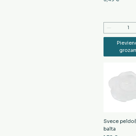
Pievien
groza
Svece peldo
balta