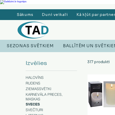
Ledusskapji, Sadzīves tehnika, Smaržas, Operatīvā atmiņa, Putekļu sūcēji
Sākums
Duni veikali
Kā kļūt par partne
SEZONAS SVĒTKIEM
BALLĪTĒM UN SVĒTKI
Izvēlies
317 produkti
HALOVĪNS
RUDENS
ZIEMASSVĒTKI
KARNEVĀLA PRECES,
MASKAS
SVECES
SVEČTURI