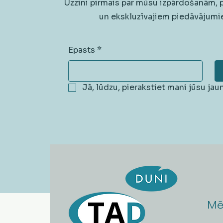
Uzzini pirmais par mūsu izpārdošanām,
un ekskluzīvajiem piedāvājumi
Epasts
*
Jā, lūdzu, pierakstiet mani jūsu ja
Mē