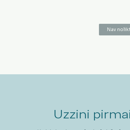
Nav nolik
Uzzini pirmai