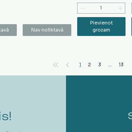
Pievienot
tavā
Nav noliktavā
grozam
1
2
3
...
13
s!