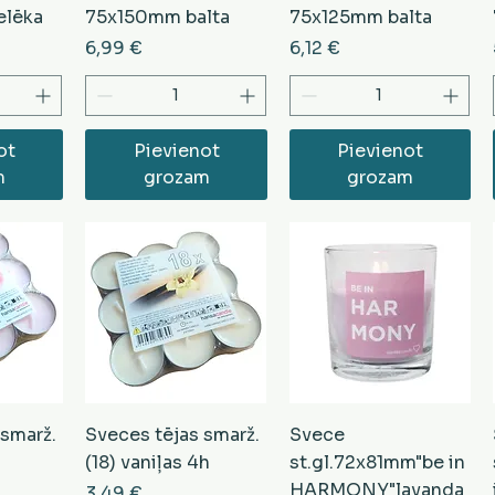
elēka
75x150mm balta
75x125mm balta
Cena
Cena
6,99 €
6,12 €
ot
Pievienot
Pievienot
m
grozam
grozam
 smarž.
Sveces tējas smarž.
Svece
(18) vaniļas 4h
st.gl.72x81mm"be in
HARMONY"lavanda
Cena
3,49 €