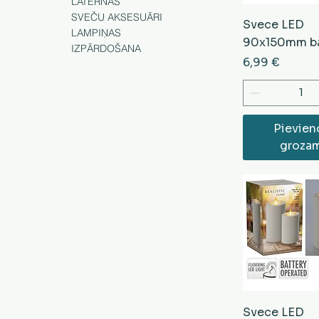
LATERNAS
SVEČU AKSESUĀRI
Svece LED
LAMPIŅAS
90x150mm ba
IZPĀRDOŠANA
Cena
6,99 €
Pievien
groza
Svece LED