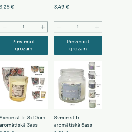
Cena
Cena
3,25 €
3,49 €
Pievienot
Pievienot
grozam
grozam
Svece st.tr. 8x10cm
Svece st.tr.
aromātiskā 3ass
aromātiskā 6ass