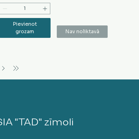
Pievienot
grozam
Nav noliktavā
SIA "TAD" zīmoli