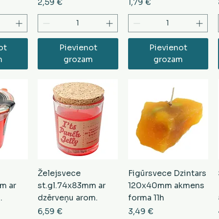
Cena
Cena
2,59 €
1,79 €
ot
Pievienot
Pievienot
m
grozam
grozam
Želejsvece
Figūrsvece Dzintars
m ar
st.gl.74x83mm ar
120x40mm akmens
.
dzērveņu arom.
forma 11h
Cena
Cena
6,59 €
3,49 €