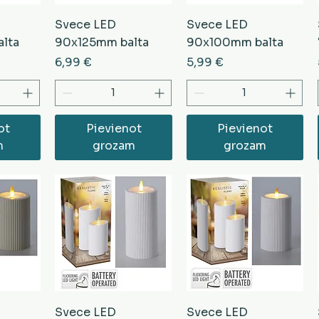
Svece LED
Svece LED
lta
90x125mm balta
90x100mm balta
Cena
Cena
6,99 €
5,99 €
ot
Pievienot
Pievienot
m
grozam
grozam
Svece LED
Svece LED