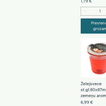
Cena
1,79 €
Pievien
groza
Želejsvece
st.gl.80x87m
zemeņu arom
Cena
6,99 €