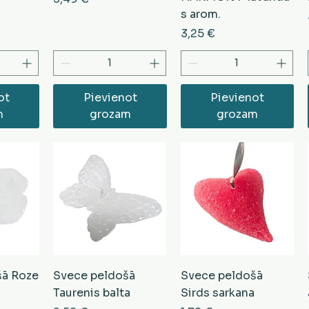
s arom.
Cena
3,25 €
ot
Pievienot
Pievienot
m
grozam
grozam
šā Roze
Svece peldošā
Svece peldošā
Taurenis balta
Sirds sarkana