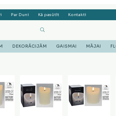
, Lego, Austiņas
ri
Par Duni
Kā pasūtīt
Kontakti
EM
DEKORĀCIJĀM
GAISMAI
MĀJAI
FL