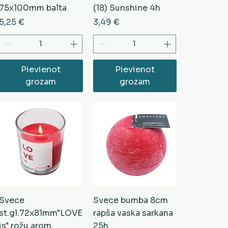
75x100mm balta
(18) Sunshine 4h
Cena
Cena
5,25 €
3,49 €
Pievienot
Pievienot
grozam
grozam
Svece
Svece bumba 8cm
st.gl.72x81mm"LOVE
rapša vaska sarkana
is" rožu arom.
25h