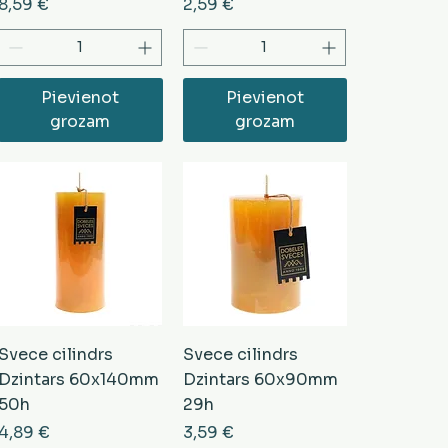
Cena
Cena
8,59 €
2,59 €
Pievienot
Pievienot
grozam
grozam
Svece cilindrs
Svece cilindrs
Dzintars 60x140mm
Dzintars 60x90mm
50h
29h
Cena
Cena
4,89 €
3,59 €