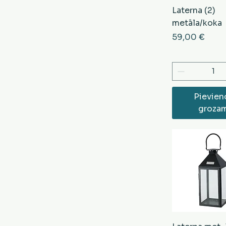
Laterna (2)
metāla/koka
Cena
59,00 €
Pievien
groza