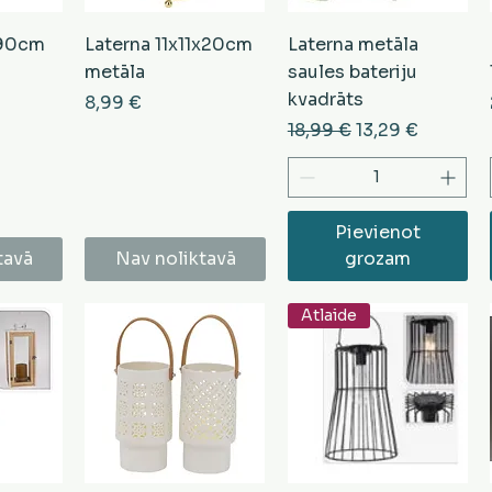
 90cm
Laterna 11x11x20cm
Laterna metāla
metāla
saules bateriju
kvadrāts
Cena
8,99 €
Parastā cena
Izpārdošanas c
18,99 €
13,29 €
Pievienot
tavā
Nav noliktavā
grozam
Atlaide