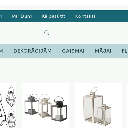
, Lego, Austiņas
ri
Par Duni
Kā pasūtīt
Kontakti
EM
DEKORĀCIJĀM
GAISMAI
MĀJAI
FL