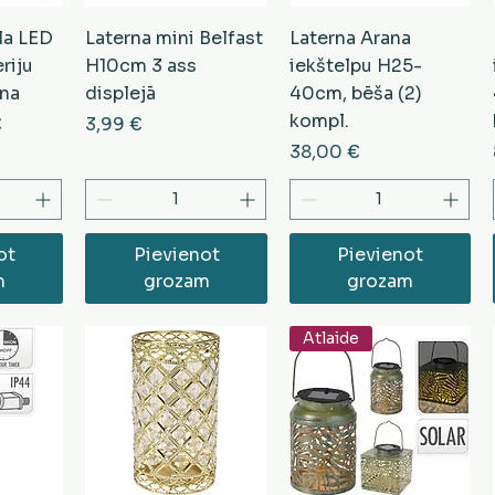
la LED
Laterna mini Belfast
Laterna Arana
riju
H10cm 3 ass
iekštelpu H25-
lna
displejā
40cm, bēša (2)
kompl.
došanas cena
Cena
€
3,99 €
Cena
38,00 €
ot
Pievienot
Pievienot
m
grozam
grozam
Atlaide