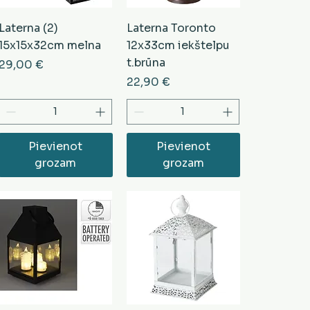
Laterna (2)
Laterna Toronto
15x15x32cm melna
12x33cm iekštelpu
t.brūna
Cena
29,00 €
ena
Cena
22,90 €
Pievienot
Pievienot
grozam
grozam