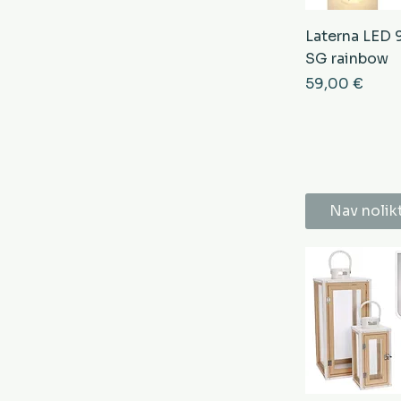
Laterna LED
SG rainbow
Cena
59,00 €
Nav nolik