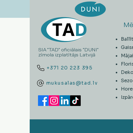
Mē
Ball
Gais
SIA "TAD" oficiālais "DUNI"
zīmola izplatītājs Latvijā
Māja
Flori
+371 20 223 395
Deko
Sezo
mukusalas@tad.lv
Hore
​Izpā