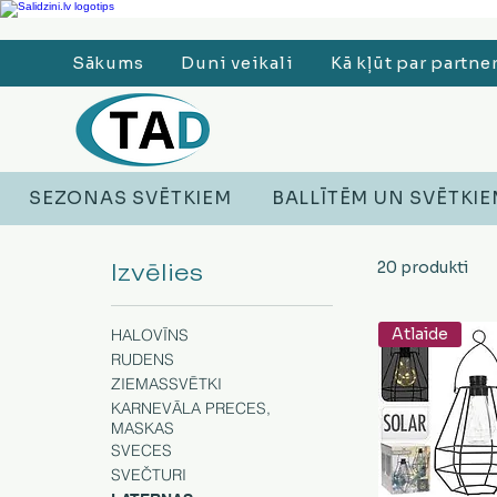
Ledusskapji, Sadzīves tehnika, Smaržas, Operatīvā atmiņa, Putekļu sūcēji
Sākums
Duni veikali
Kā kļūt par partne
SEZONAS SVĒTKIEM
BALLĪTĒM UN SVĒTKI
Izvēlies
20 produkti
Atlaide
HALOVĪNS
RUDENS
ZIEMASSVĒTKI
KARNEVĀLA PRECES,
MASKAS
SVECES
SVEČTURI