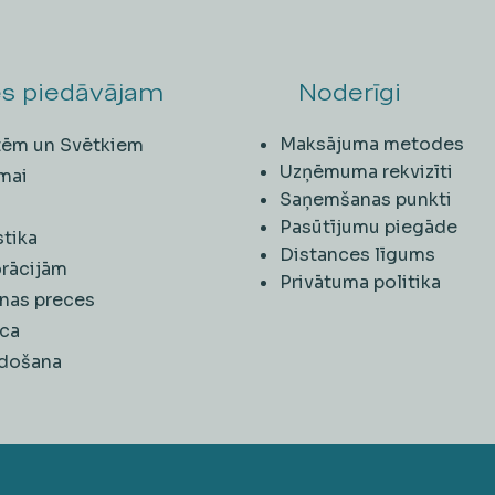
s piedāvājam
Noderīgi
Maksājuma metodes
ītēm un Svētkiem
Uzņēmuma rekvizīti
mai
Saņemšanas punkti
i
Pasūtījumu piegāde
stika
Distances līgums
rācijām
Privātuma politika
nas preces
ca
rdošana