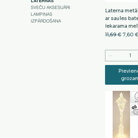
LATERNAS
SVEČU AKSESUĀRI
Laterna metā
LAMPIŅAS
ar saules bate
IZPĀRDOŠANA
Iekarama me
Parastā cena
Izpār
11,69 €
7,60 
Pievien
groza