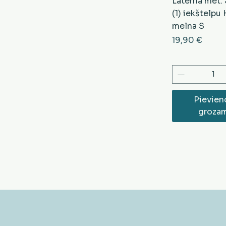
Laterna met.
(1) iekštelp
melna S
Cena
19,90 €
Pievien
groza