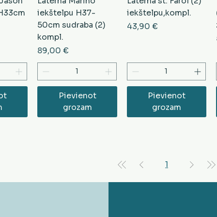
 Jason
Laterna Marino
Laterna st. Farol (2)
u H33cm
iekštelpu H37-
iekštelpu,kompl.
50cm sudraba (2)
Cena
43,90 €
kompl.
Cena
89,00 €
ot
Pievienot
Pievienot
m
grozam
grozam
1