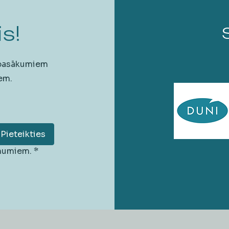
s!
 pasākumiem
em.
Pieteikties
unumiem.
*