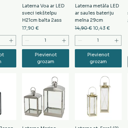
Laterna Voa ar LED
Laterna metāla LED
sveci iekštelpu
ar saules bateriju
H21cm balta 2ass
melna 29cm
Cena
Parastā cena
Izpārdošanas c
17,90 €
14,90 €
10,43 €
ot
Pievienot
Pievienot
m
grozam
grozam