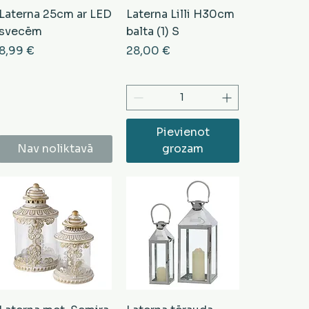
Laterna 25cm ar LED
Laterna Lilli H30cm
svecēm
balta (1) S
Cena
Cena
8,99 €
28,00 €
ena
Pievienot
Nav noliktavā
grozam