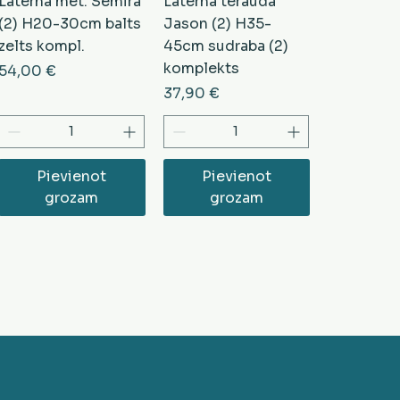
Laterna met. Semira
Laterna tērauda
(2) H20-30cm balts
Jason (2) H35-
zelts kompl.
45cm sudraba (2)
komplekts
Cena
54,00 €
Cena
37,90 €
Pievienot
Pievienot
grozam
grozam