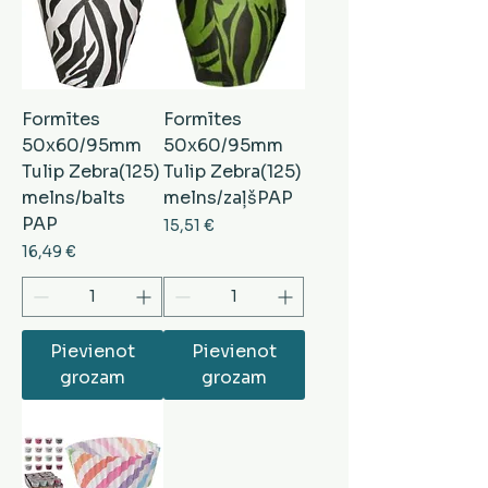
Formītes
Formītes
50x60/95mm
50x60/95mm
Tulip Zebra(125)
Tulip Zebra(125)
melns/balts
melns/zaļšPAP
PAP
Cena
15,51 €
Cena
16,49 €
Pievienot
Pievienot
grozam
grozam