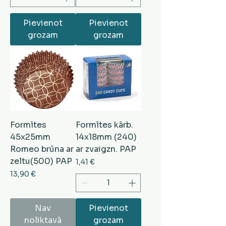
Pievienot
Pievienot
grozam
grozam
Formītes
Formītes kārb.
45x25mm
14x18mm (240)
Romeo brūna ar
ar zvaigzn. PAP
zeltu(500) PAP
Cena
1,41 €
Cena
13,90 €
Nav
Pievienot
noliktavā
grozam