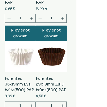
PAP
PAP
Cena
Cena
2,99 €
16,79 €
Pievienot
Pievienot
grozam
grozam
Formītes
Formītes
35x19mm Eva
29x19mm Zulu
balta(500) PAP
brūna(500) PAP
Cena
Cena
8,99 €
4,55 €