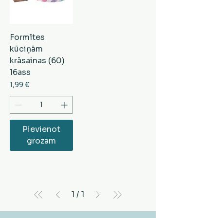
Formītes
kūciņām
krāsainas (60)
16ass
Cena
1,99 €
Pievienot
grozam
1
/
1