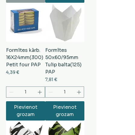
Formītes kārb.
Formītes
16X24mm(300)
50x60/95mm
Petit four PAP
Tulip balta(125)
PAP
Cena
4,39 €
Cena
7,81 €
Pievienot
Pievienot
grozam
grozam