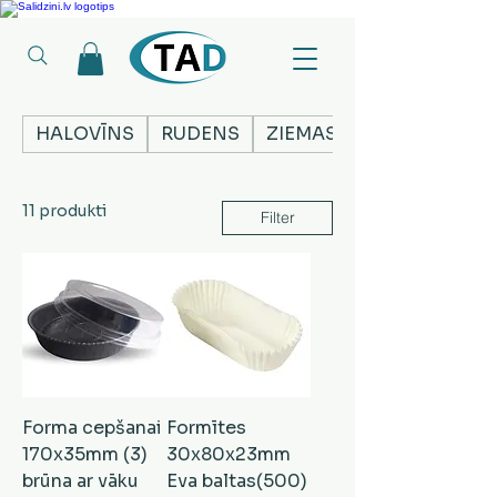
Ledusskapji, Sadzīves tehnika, Smaržas, Operatīvā atmiņa, Putekļu sūcēji
HALOVĪNS
RUDENS
ZIEMASSVĒTKI
11 produkti
Filter
Forma cepšanai
Formītes
170x35mm (3)
30x80x23mm
brūna ar vāku
Eva baltas(500)