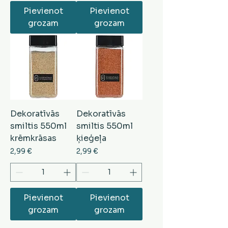
Pievienot
Pievienot
grozam
grozam
Dekoratīvās
Dekoratīvās
smiltis 550ml
smiltis 550ml
krēmkrāsas
ķieģeļa
Cena
Cena
2,99 €
2,99 €
Pievienot
Pievienot
grozam
grozam