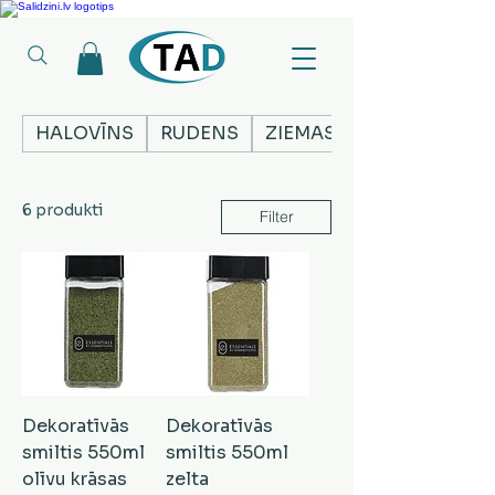
Ledusskapji, Sadzīves tehnika, Smaržas, Operatīvā atmiņa, Putekļu sūcēji
HALOVĪNS
RUDENS
ZIEMASSVĒTKI
6 produkti
Filter
Dekoratīvās
Dekoratīvās
smiltis 550ml
smiltis 550ml
olīvu krāsas
zelta