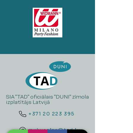
SIA "TAD" oficiālais "DUNI" zīmola
izplatītājs Latvijā
+371 20 223 395
mukusalas@tad.lv