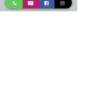
Mēs piedāvājam
Ballītēm un Svētkiem
Gaismai
Mājai
Floristika
Dekorācijām
Sezonas preces
Horeca
​Izpārdošana
Noderīgi