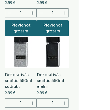
Cena
Cena
2,99 €
2,99 €
Pievienot
Pievienot
grozam
grozam
Dekoratīvās
Dekoratīvās
smiltis 550ml
smiltis 550ml
sudraba
melni
Cena
Cena
2,99 €
2,99 €