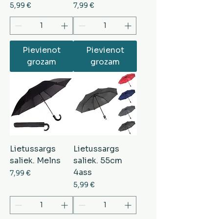
Cena
Cena
5,99 €
7,99 €
Pievienot
Pievienot
grozam
grozam
Lietussargs
Lietussargs
saliek. Melns
saliek. 55cm
4ass
Cena
7,99 €
Cena
5,99 €