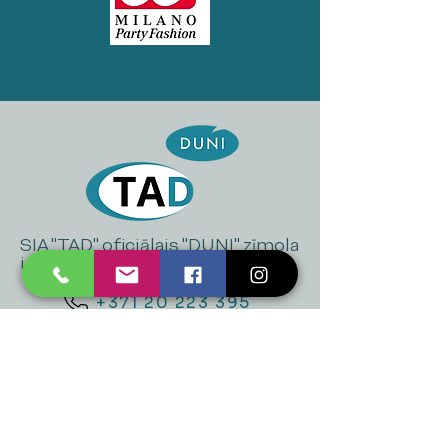
SIA "TAD" oficiālais "DUNI" zīmola
izplatītājs Latvijā
+371 20 223 395
mukusalas@tad.lv