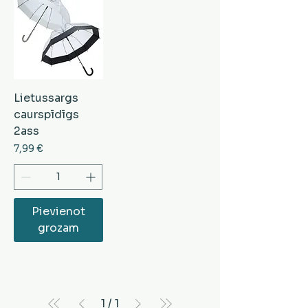
Lietussargs
caurspīdīgs
2ass
Cena
7,99 €
Pievienot
grozam
1
/
1