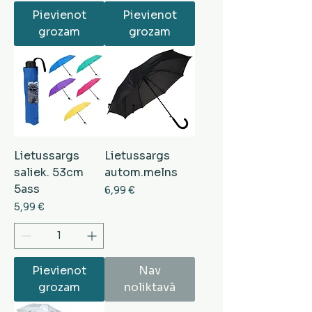
Pievienot
Pievienot
grozam
grozam
Lietussargs
Lietussargs
saliek. 53cm
autom.melns
5ass
Cena
6,99 €
Cena
5,99 €
Pievienot
Nav
grozam
noliktavā