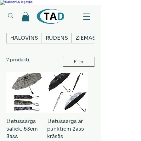
Ledusskapji, Sadzīves tehnika, Smaržas, Operatīvā atmiņa, Putekļu sūcēji
HALOVĪNS
RUDENS
ZIEMASSVĒTKI
7 produkti
Filter
Lietussargs
Lietussargs ar
saliek. 53cm
punktiem 2ass
3ass
krāsās