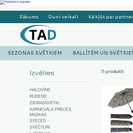
Ledusskapji, Sadzīves tehnika, Smaržas, Operatīvā atmiņa, Putekļu sūcēji
Sākums
Duni veikali
Kā kļūt par partne
SEZONAS SVĒTKIEM
BALLĪTĒM UN SVĒTKI
Izvēlies
11 produkti
HALOVĪNS
RUDENS
ZIEMASSVĒTKI
KARNEVĀLA PRECES,
MASKAS
SVECES
SVEČTURI