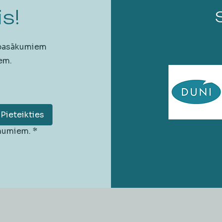
s!
 pasākumiem
em.
Pieteikties
unumiem.
*