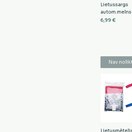
Lietussargs
autom.melns
Cena
6,99 €
Nav nolik
Lietusmēteli