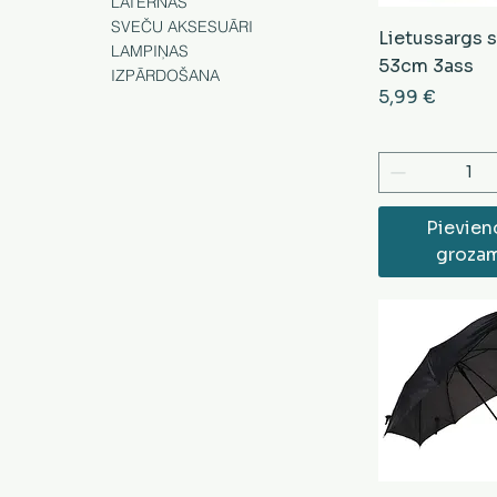
LATERNAS
SVEČU AKSESUĀRI
Lietussargs s
LAMPIŅAS
53cm 3ass
IZPĀRDOŠANA
Cena
5,99 €
Pievien
groza