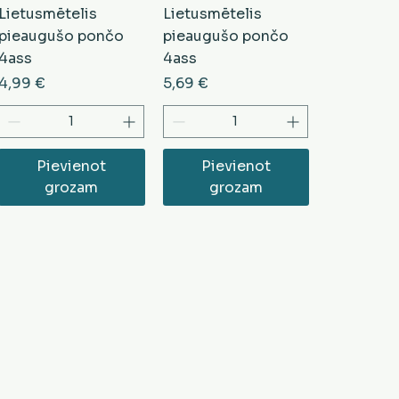
Lietusmētelis
Lietusmētelis
pieaugušo pončo
pieaugušo pončo
4ass
4ass
Cena
Cena
4,99 €
5,69 €
Pievienot
Pievienot
grozam
grozam