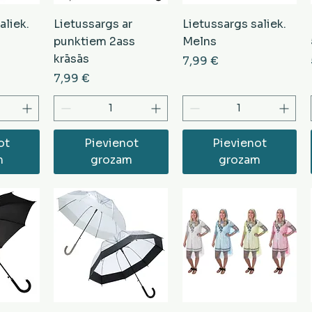
aliek.
Lietussargs ar
Lietussargs saliek.
punktiem 2ass
Melns
krāsās
Cena
7,99 €
Cena
7,99 €
ot
Pievienot
Pievienot
m
grozam
grozam