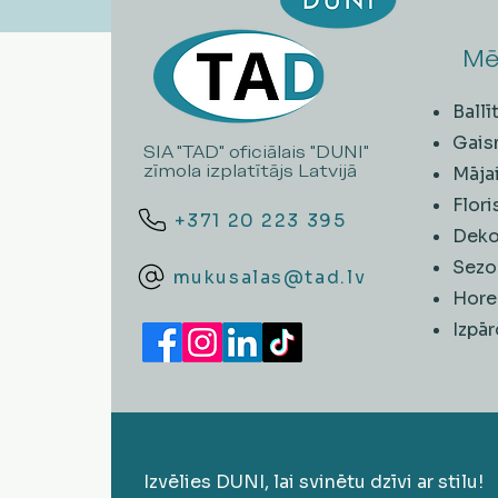
Mē
Ball
Gais
SIA "TAD" oficiālais "DUNI"
zīmola izplatītājs Latvijā
Māja
Flori
+371 20 223 395
Deko
Sezo
mukusalas@tad.lv
Hore
​Izpā
Izvēlies DUNI, lai svinētu dzīvi ar stilu!