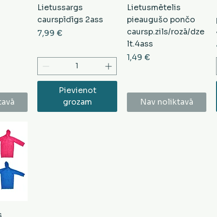
Lietussargs
Lietusmētelis
caurspīdīgs 2ass
pieaugušo pončo
caursp.zils/rozā/dze
Cena
7,99 €
lt.4ass
Cena
1,49 €
Pievienot
tavā
grozam
Nav noliktavā
s