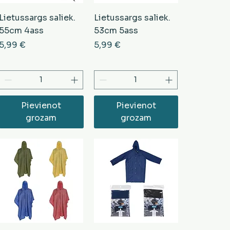
Lietussargs saliek.
Lietussargs saliek.
55cm 4ass
53cm 5ass
Cena
Cena
5,99 €
5,99 €
Pievienot
Pievienot
grozam
grozam