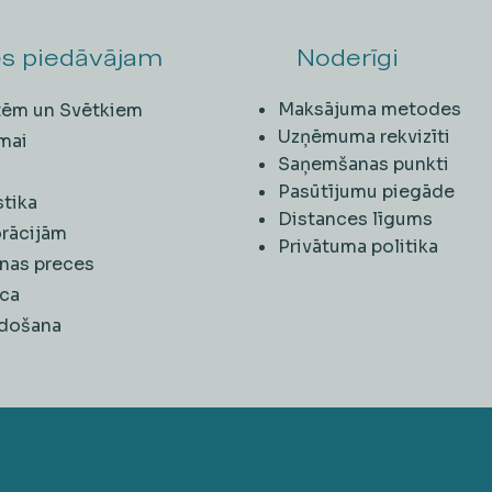
s piedāvājam
Noderīgi
Maksājuma metodes
ītēm un Svētkiem
Uzņēmuma rekvizīti
mai
Saņemšanas punkti
i
Pasūtījumu piegāde
stika
Distances līgums
rācijām
Privātuma politika
nas preces
ca
rdošana