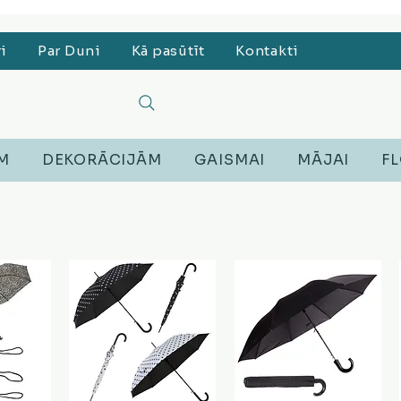
, Lego, Austiņas
ri
Par Duni
Kā pasūtīt
Kontakti
EM
DEKORĀCIJĀM
GAISMAI
MĀJAI
FL