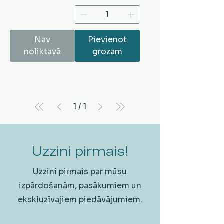
Nav
Pievienot
noliktavā
grozam
1
/
1
Uzzini pirmais!
Uzzini pirmais par mūsu
izpārdošanām, pasākumiem un
ekskluzīvajiem piedāvājumiem.