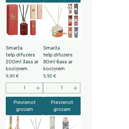
Smarža
Smarža
telp.difuzers
telp.difuzers
200ml 3ass ar
80ml 6ass ar
kociņiem
kociņiem
Cena
Cena
9,90 €
9,90 €
Pievienot
Pievienot
grozam
grozam