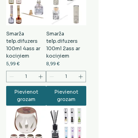
Smarža
Smarža
telp.difuzers
telp.difuzers
100ml 4ass ar
100ml 2ass ar
kociņiem
kociņiem
Cena
Cena
5,99 €
8,99 €
Pievienot
Pievienot
grozam
grozam