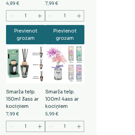
Cena
Cena
4,89 €
7,99 €
Pievienot
Pievienot
grozam
grozam
Smarža telp.
Smarža telp.
150ml 3ass ar
100ml 4ass ar
kociņiem
kociņiem
Cena
Cena
7,99 €
5,99 €