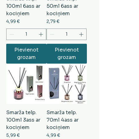
100ml 6ass ar
50ml 6ass ar
kociņiem
kociņiem
Cena
Cena
4,99 €
2,79 €
Pievienot
Pievienot
grozam
grozam
Smarža telp.
Smarža telp.
100ml 3ass ar
70ml 4ass ar
kociņiem
kociņiem
Cena
Cena
5,99 €
4,99 €