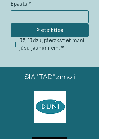
Epasts
*
Pieteikties
Jā, lūdzu, pierakstiet mani 
jūsu jaunumiem.
*
SIA "TAD" zīmoli