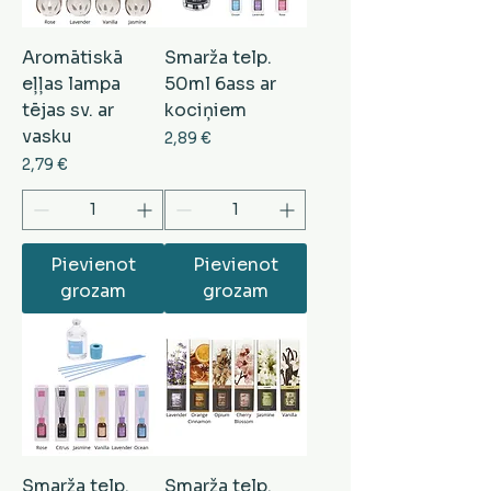
Aromātiskā
Smarža telp.
eļļas lampa
50ml 6ass ar
tējas sv. ar
kociņiem
vasku
Cena
2,89 €
Cena
2,79 €
Pievienot
Pievienot
grozam
grozam
Smarža telp.
Smarža telp.