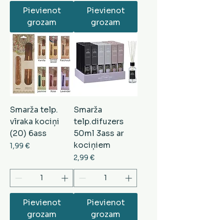
Pievienot
Pievienot
grozam
grozam
Smarža telp.
Smarža
vīraka kociņi
telp.difuzers
(20) 6ass
50ml 3ass ar
kociņiem
Cena
1,99 €
Cena
2,99 €
Pievienot
Pievienot
grozam
grozam