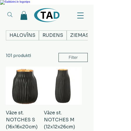
Ledusskapji, Sadzīves tehnika, Smaržas, Operatīvā atmiņa, Putekļu sūcēji
HALOVĪNS
RUDENS
ZIEMASSVĒTKI
101 produkti
Filter
Vāze st.
Vāze st.
NOTCHES S
NOTCHES M
(16x16x20cm)
(12x12x26cm)