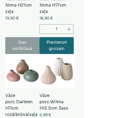
Nima H21cm
Nima H17cm
zaļa
zaļa
Cena
Cena
19,90 €
16,90 €
Nav
Pievienot
noliktavā
grozam
Vāze
Vāze
porc.Darleen
porc.Wilma
H11cm
H12.5cm 3ass
rozā/brūna/zaļa
Cena
4,99 €