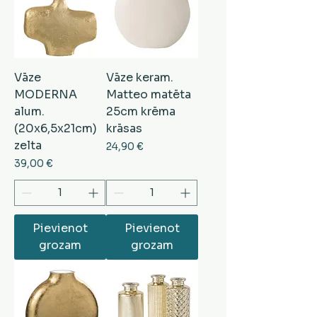
Vāze
Vāze keram.
MODERNA
Matteo matēta
alum.
25cm krēma
(20x6,5x21cm)
krāsas
zelta
Cena
24,90 €
Cena
39,00 €
Pievienot
Pievienot
grozam
grozam