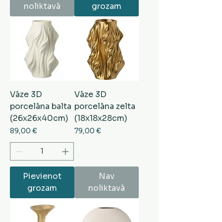
noliktavā
grozam
Vāze 3D
Vāze 3D
porcelāna balta
porcelāna zelta
(26x26x40cm)
(18x18x28cm)
Cena
Cena
89,00 €
79,00 €
Pievienot
Nav
grozam
noliktavā