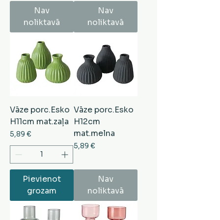
Nav
Nav
noliktavā
noliktavā
Vāze porc.Esko
Vāze porc.Esko
H11cm mat.zaļa
H12cm
mat.melna
Cena
5,89 €
Cena
5,89 €
Pievienot
Nav
grozam
noliktavā