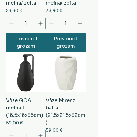
melna/ zelta
melna/ zelta
Cena
Cena
29,90 €
33,90 €
Pievienot
Pievienot
grozam
grozam
Vāze GOA
Vāze Mirena
melna L
balta
(16,5x16x35cm)
(21,5x21,5x32cm
)
Cena
59,00 €
Cena
59,00 €