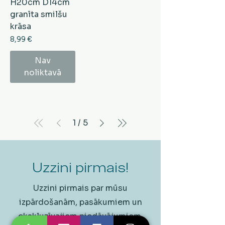
H20cm D14cm
granīta smilšu
krāsa
Cena
8,99 €
Nav
noliktavā
1
/
5
Uzzini pirmais!
Uzzini pirmais par mūsu
izpārdošanām, pasākumiem un
ekskluzīvajiem piedāvājumiem.