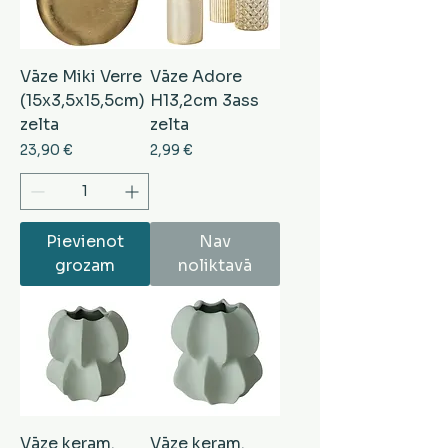
Vāze Miki Verre
Vāze Adore
(15x3,5x15,5cm)
H13,2cm 3ass
zelta
zelta
Cena
Cena
23,90 €
2,99 €
Pievienot
Nav
grozam
noliktavā
Vāze keram.
Vāze keram.