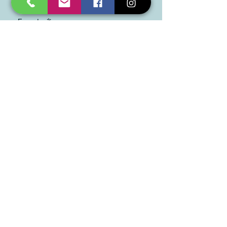
Epasts
*
Pieteikties
Jā, lūdzu, pierakstiet mani 
jūsu jaunumiem.
*
SIA "TAD" zīmoli