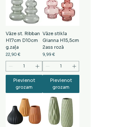
Vāze st. Ribban
Vāze stikla
H17cm D10cm
Gianna H15,5cm
g.zaļa
2ass rozā
Cena
Cena
22,90 €
9,99 €
Pievienot
Pievienot
grozam
grozam