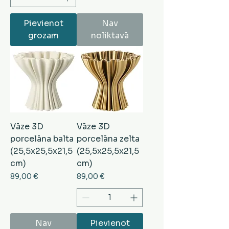
Pievienot
Nav
grozam
noliktavā
Vāze 3D
Vāze 3D
porcelāna balta
porcelāna zelta
(25,5x25,5x21,5
(25,5x25,5x21,5
cm)
cm)
Cena
Cena
89,00 €
89,00 €
Nav
Pievienot