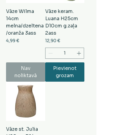
Vāze Wilma
Vāze keram.
14cm
Luana H25cm
melna/dzeltena
D10cm g.zaļa
/oranža 3ass
2ass
Cena
Cena
4,99 €
12,90 €
Nav
Pievienot
noliktavā
grozam
Vāze st. Julia