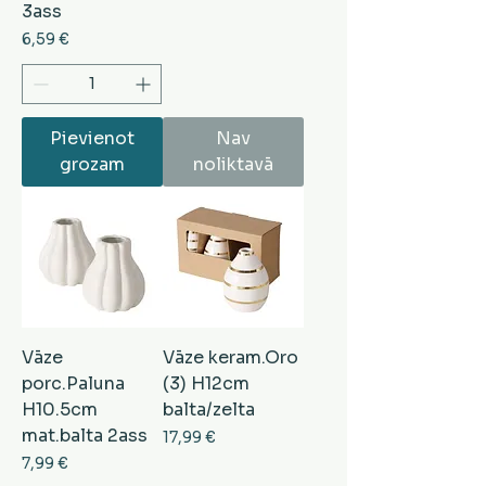
3ass
Cena
6,59 €
Pievienot
Nav
grozam
noliktavā
Vāze
Vāze keram.Oro
porc.Paluna
(3) H12cm
H10.5cm
balta/zelta
mat.balta 2ass
Cena
17,99 €
Cena
7,99 €