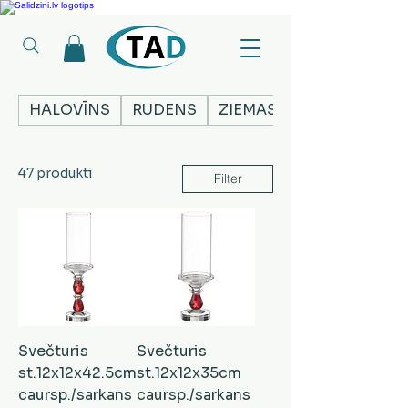
Ledusskapji, Sadzīves tehnika, Smaržas, Operatīvā atmiņa, Putekļu sūcēji
HALOVĪNS
RUDENS
ZIEMASSVĒTKI
47 produkti
Filter
Svečturis
Svečturis
st.12x12x42.5cm
st.12x12x35cm
caursp./sarkans
caursp./sarkans