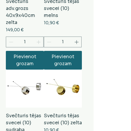
Svečturis
Svečturis tējas
adv.grozs
svecei (10)
40x9x40cm
melns
zelta
Cena
10,90 €
Cena
149,00 €
Pievienot
Pievienot
grozam
grozam
Svečturis tējas
Svečturis tējas
svecei (10)
svecei (10) zelta
sudraba
Cena
10,90 €