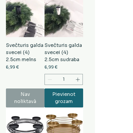
Svečturis galda
Svečturis galda
svecei (4)
svecei (4)
2.5cm melns
2.5cm sudraba
Cena
Cena
6,99 €
6,99 €
Nav
Pievienot
noliktavā
grozam