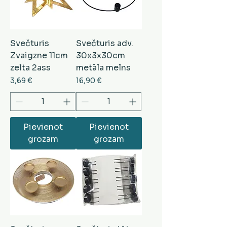
Svečturis
Svečturis adv.
Zvaigzne 11cm
30x3x30cm
zelta 2ass
metāla melns
Cena
Cena
3,69 €
16,90 €
Pievienot
Pievienot
grozam
grozam