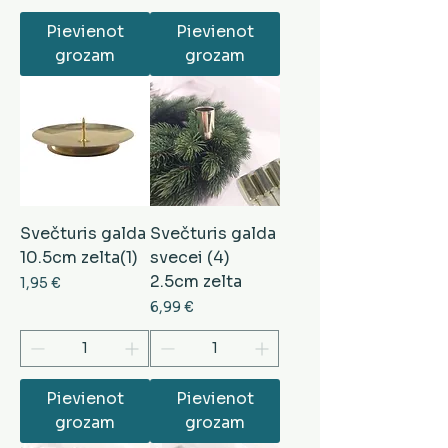
Pievienot
Pievienot
grozam
grozam
Svečturis galda
Svečturis galda
10.5cm zelta(1)
svecei (4)
2.5cm zelta
Cena
1,95 €
Cena
6,99 €
Pievienot
Pievienot
grozam
grozam