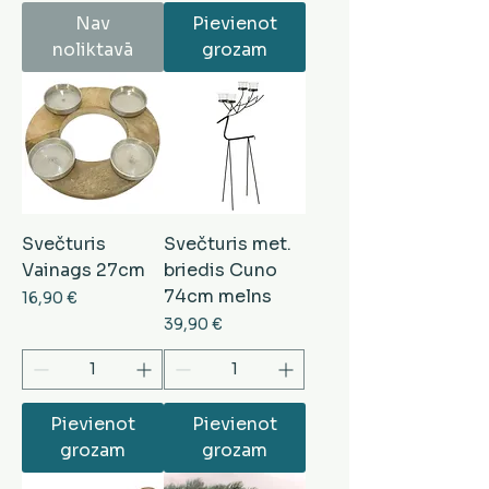
Nav
Pievienot
noliktavā
grozam
Svečturis
Svečturis met.
Vainags 27cm
briedis Cuno
74cm melns
Cena
16,90 €
Cena
39,90 €
Pievienot
Pievienot
grozam
grozam