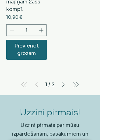
mājiņām 2ass
kompl.
Cena
10,90 €
Pievienot
grozam
1
/
2
Uzzini pirmais!
Uzzini pirmais par mūsu
izpārdošanām, pasākumiem un