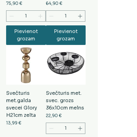
Cena
Cena
75,90 €
64,90 €
Pievienot
Pievienot
grozam
grozam
Svečturis
Svečturis met.
met.galda
svec. grozs
svecei Glory
36x10cm melns
H21cm zelta
Cena
22,90 €
Cena
13,99 €