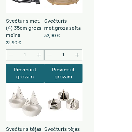
Svečturis met.
Svečturis
(4) 35cm grozs
met.grozs zelta
melns
Cena
32,90 €
Cena
22,90 €
Pievienot
Pievienot
grozam
grozam
Svečturis tējas
Svečturis tējas