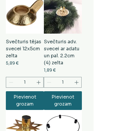
Svečturis tējas
Svečturis adv.
svecei 12x5cm
svecei ar adatu
zelta
un pal. 2.2cm
(4) zelta
Cena
5,89 €
Cena
1,89 €
Pievienot
Pievienot
grozam
grozam