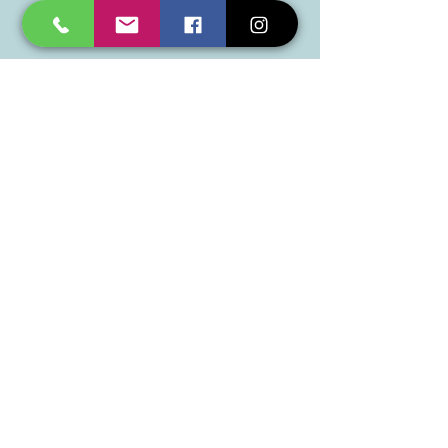
ekskluzīvajiem piedāvājumiem.
Epasts
*
Pieteikties
Jā, lūdzu, pierakstiet mani 
jūsu jaunumiem.
*
SIA "TAD" zīmoli