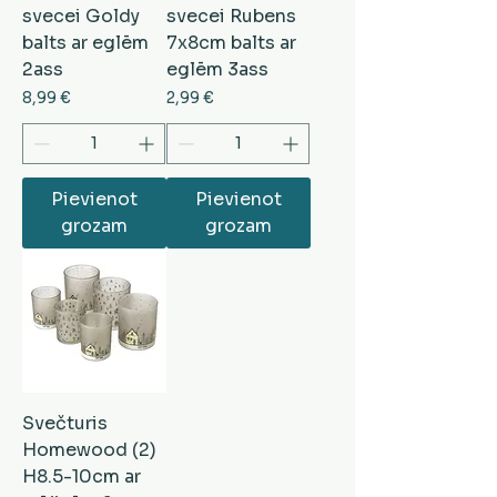
svecei Goldy
svecei Rubens
balts ar eglēm
7x8cm balts ar
2ass
eglēm 3ass
Cena
Cena
8,99 €
2,99 €
Pievienot
Pievienot
grozam
grozam
Svečturis
Homewood (2)
H8.5-10cm ar