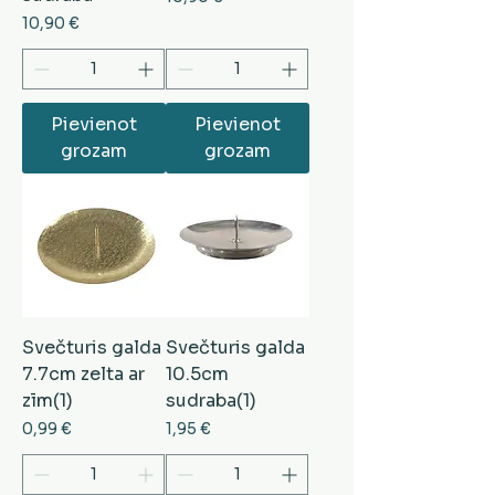
Cena
10,90 €
Pievienot
Pievienot
grozam
grozam
Svečturis galda
Svečturis galda
7.7cm zelta ar
10.5cm
zīm(1)
sudraba(1)
Cena
Cena
0,99 €
1,95 €