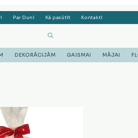
, Lego, Austiņas
ri
Par Duni
Kā pasūtīt
Kontakti
EM
DEKORĀCIJĀM
GAISMAI
MĀJAI
FL