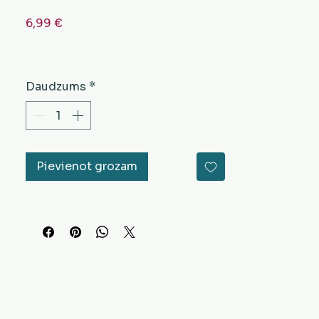
Cena
6,99 €
Daudzums
*
Pievienot grozam