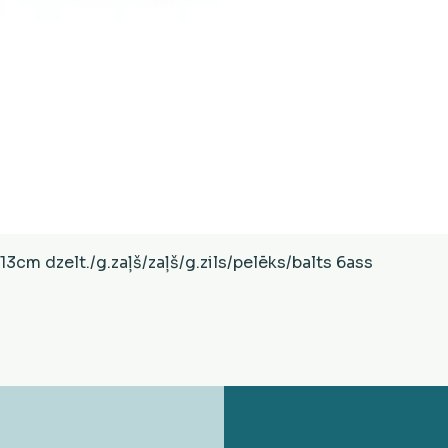
Ātrais skats
cm dzelt./g.zaļš/zaļš/g.zils/pelēks/balts 6ass