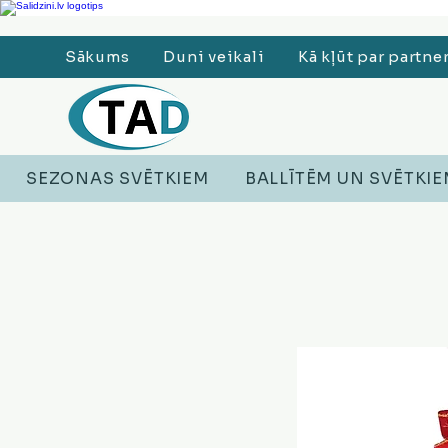
Ledusskapji, Sadzīves tehnika, Smaržas, Operatīvā atmiņa, Putekļu sūcēji
Sākums
Duni veikali
Kā kļūt par partne
SEZONAS SVĒTKIEM
BALLĪTĒM UN SVĒTKI