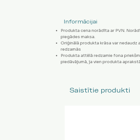
Informācijai
Produkta cena norādīta ar PVN. Norādī
piegādes maksa.
Oriģinālā produkta krāsa var nedaudz a
redzamās
Produkta attēlā redzamie fona priekšm
piedāvājumā, ja vien produkta aprakstā
Saistītie produkti