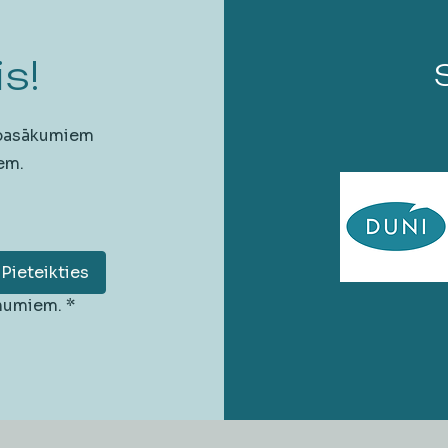
s!
 pasākumiem
em.
Pieteikties
unumiem.
*