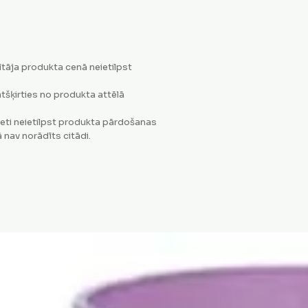
tāja produkta cenā neietilpst
tšķirties no produkta attēlā
eti neietilpst produkta pārdošanas
 nav norādīts citādi.