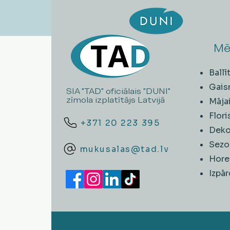
Mē
Ball
Gais
SIA "TAD" oficiālais "DUNI"
zīmola izplatītājs Latvijā
Māja
Flori
+371 20 223 395
Deko
Sezo
mukusalas@tad.lv
Hore
​Izpā