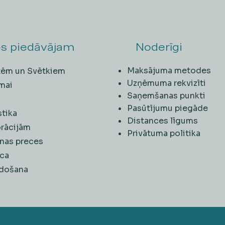
s piedāvājam
Noderīgi
Maksājuma metodes
ītēm un Svētkiem
Uzņēmuma rekvizīti
mai
Saņemšanas punkti
i
Pasūtījumu piegāde
stika
Distances līgums
rācijām
Privātuma politika
nas preces
ca
rdošana