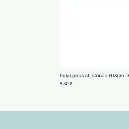
Puķu pods st. Conan H13cm D13
Cena
8,50 €