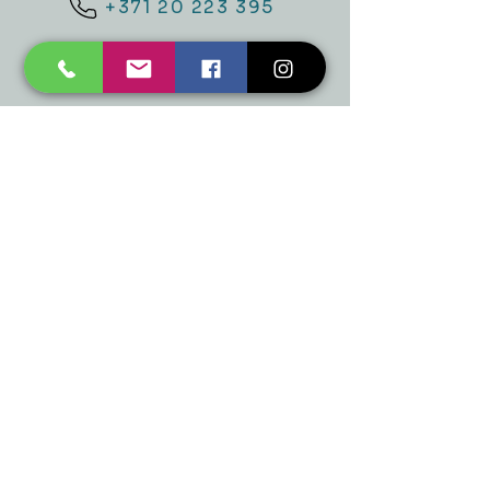
+371 20 223 395
mukusalas@tad.lv
Mēs piedāvājam
Ballītēm un Svētkiem
Gaismai
Mājai
Floristika
Dekorācijām
Sezonas preces
Horeca
​Izpārdošana