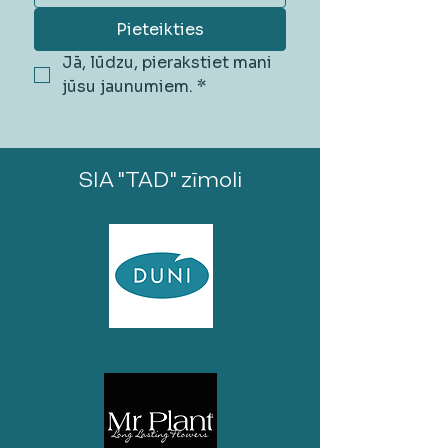
Pieteikties
Jā, lūdzu, pierakstiet mani 
jūsu jaunumiem.
*
SIA "TAD" zīmoli