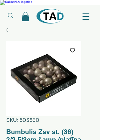
Ledusskapji, Sadzīves tehnika, Smaržas, Operatīvā atmiņa, Putekļu sūcēji
SKU: 503830
Bumbulis Zsv st. (36)
2/2.5/3cm šamp./platīna