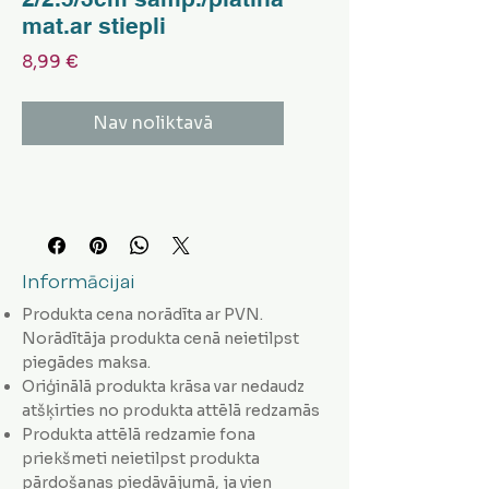
mat.ar stiepli
Cena
8,99 €
Nav noliktavā
Informācijai
Produkta cena norādīta ar PVN.
Norādītāja produkta cenā neietilpst
piegādes maksa.
Oriģinālā produkta krāsa var nedaudz
atšķirties no produkta attēlā redzamās
Produkta attēlā redzamie fona
priekšmeti neietilpst produkta
pārdošanas piedāvājumā, ja vien