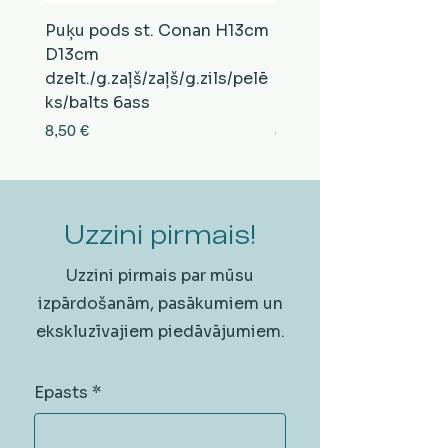
Puķu pods st. Conan H13cm
Puķu pods st. Conan
D13cm
D13cm
dzelt./g.zaļš/zaļš/g.zils/pelē
balts/brūns/pelēks/vi
ks/balts 6ass
zeltens/g.zaļš 6ass
Cena
Cena
8,50 €
8,50 €
Uzzini pirmais!
Uzzini pirmais par mūsu
izpārdošanām, pasākumiem un
ekskluzīvajiem piedāvājumiem.
Epasts
*