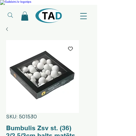
Ledusskapji, Sadzīves tehnika, Smaržas, Operatīvā atmiņa, Putekļu sūcēji
SKU: 501530
Bumbulis Zsv st. (36)
2/2.5/3cm balts matēts