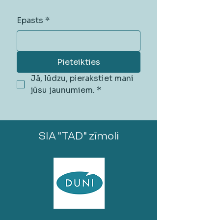
Epasts
*
Pieteikties
Jā, lūdzu, pierakstiet mani 
jūsu jaunumiem.
*
SIA "TAD" zīmoli