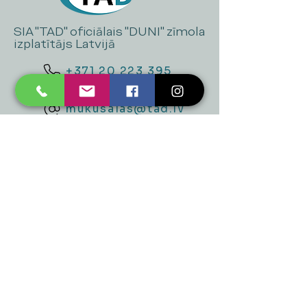
SIA "TAD" oficiālais "DUNI" zīmola
izplatītājs Latvijā
+371 20 223 395
mukusalas@tad.lv
Mēs piedāvājam
Ballītēm un Svētkiem
Gaismai
Mājai
Floristika
Dekorācijām