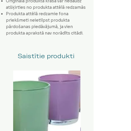
Oriģinālā produkta krāsa var nedaudz
atšķirties no produkta attēlā redzamās
Produkta attēlā redzamie fona
priekšmeti neietilpst produkta
pārdošanas piedāvājumā, ja vien
produkta aprakstā nav norādīts citādi.
Saistītie produkti