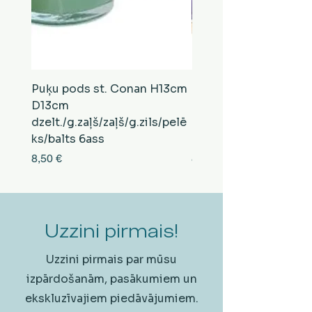
Puķu pods st. Conan H13cm
Puķu pods st. Conan
D13cm
D13cm
dzelt./g.zaļš/zaļš/g.zils/pelē
balts/brūns/pelēks/vi
ks/balts 6ass
zeltens/g.zaļš 6ass
Cena
Cena
8,50 €
8,50 €
Uzzini pirmais!
Uzzini pirmais par mūsu
izpārdošanām, pasākumiem un
ekskluzīvajiem piedāvājumiem.