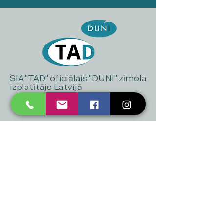
SIA "TAD" oficiālais "DUNI" zīmola
izplatītājs Latvijā
+371 20 223 395
mukusalas@tad.lv
Mēs piedāvājam