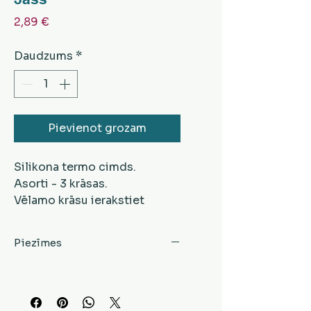
Cena
2,89 €
Daudzums
*
Pievienot grozam
Silikona termo cimds.
Asorti - 3 krāsas.
Vēlamo krāsu ierakstiet
komentārā, veicot
pasūtījumu.
Piezīmes