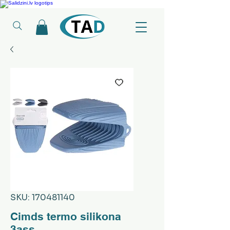
Ledusskapji, Sadzīves tehnika, Smaržas, Operatīvā atmiņa, Putekļu sūcēji
SKU: 170481140
Cimds termo silikona
3ass