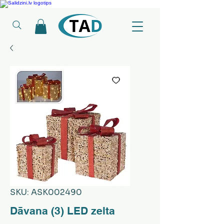
Ledusskapji, Sadzīves tehnika, Smaržas, Operatīvā atmiņa, Putekļu sūcēji
SKU: ASK002490
Dāvana (3) LED zelta