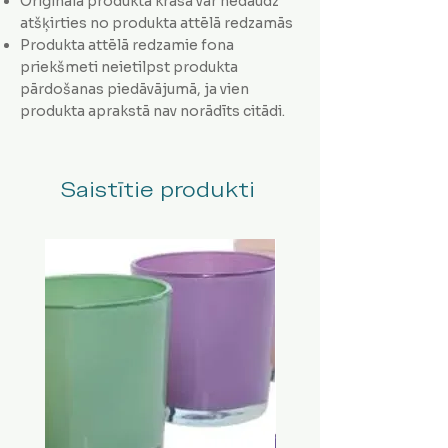
Oriģinālā produkta krāsa var nedaudz
atšķirties no produkta attēlā redzamās
Produkta attēlā redzamie fona
priekšmeti neietilpst produkta
pārdošanas piedāvājumā, ja vien
produkta aprakstā nav norādīts citādi.
Saistītie produkti