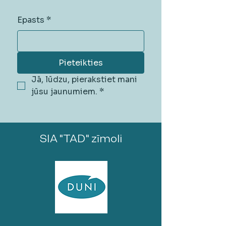
Epasts
*
Pieteikties
Jā, lūdzu, pierakstiet mani 
jūsu jaunumiem.
*
SIA "TAD" zīmoli