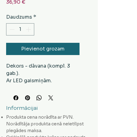
Cena
36,90 €
Daudzums
*
Pievienot grozam
Dekors - dāvana (kompl. 3
gab.).
Ar LED gaismiņām.
Izmēri: 15 cm, 20 cm, 25 cm.
Krāsa - zelta.
Informācijai
Produkta cena norādīta ar PVN.
Norādītāja produkta cenā neietilpst
piegādes maksa.