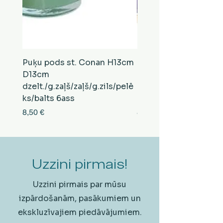
Puķu pods st. Conan H13cm
Puķu pods st. Conan
D13cm
D13cm
dzelt./g.zaļš/zaļš/g.zils/pelē
balts/brūns/pelēks/vi
ks/balts 6ass
zeltens/g.zaļš 6ass
Cena
Cena
8,50 €
8,50 €
Uzzini pirmais!
Uzzini pirmais par mūsu
izpārdošanām, pasākumiem un
ekskluzīvajiem piedāvājumiem.