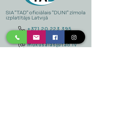
SIA "TAD" oficiālais "DUNI" zīmola
izplatītājs Latvijā
+371 20 223 395
mukusalas@tad.lv
Mēs piedāvājam
Ballītēm un Svētkiem
Gaismai
Mājai
Floristika
Dekorācijām