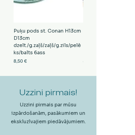
Puķu pods st. Conan H13cm
Puķu pods st. Conan
D13cm
D13cm
dzelt./g.zaļš/zaļš/g.zils/pelē
balts/brūns/pelēks/vi
ks/balts 6ass
zeltens/g.zaļš 6ass
Cena
Cena
8,50 €
8,50 €
Uzzini pirmais!
Uzzini pirmais par mūsu
izpārdošanām, pasākumiem un
ekskluzīvajiem piedāvājumiem.