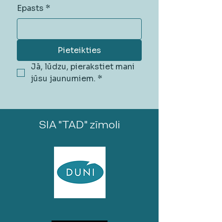
Epasts
*
Pieteikties
Jā, lūdzu, pierakstiet mani 
jūsu jaunumiem.
*
SIA "TAD" zīmoli