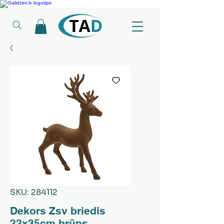
Ledusskapji, Sadzīves tehnika, Smaržas, Operatīvā atmiņa, Putekļu sūcēji
SKU: 284112
Dekors Zsv briedis
22x35cm brūns