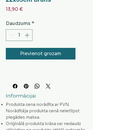
Cena
13,90 €
Daudzums
*
Pievienot grozam
Informācijai
Produkta cena norādīta ar PVN.
Norādītāja produkta cenā neietilpst
piegādes maksa.
Oriģinālā produkta krāsa var nedaudz
atšķirties no produkta attēlā redzamās