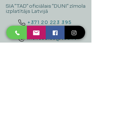
SIA "TAD" oficiālais "DUNI" zīmola
izplatītājs Latvijā
+371 20 223 395
mukusalas@tad.lv
Mēs piedāvājam
Ballītēm un Svētkiem
Gaismai
Mājai
Floristika
Dekorācijām