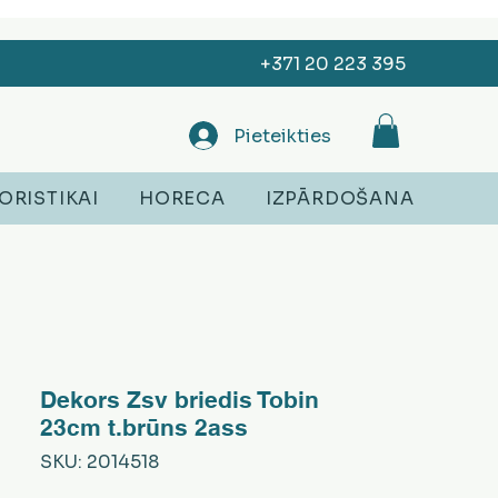
+371 20 223 395
Pieteikties
ORISTIKAI
HORECA
IZPĀRDOŠANA
Dekors Zsv briedis Tobin
23cm t.brūns 2ass
SKU: 2014518