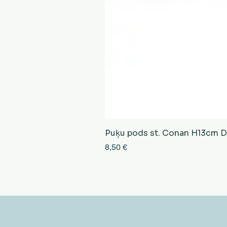
Puķu pods st. Conan H13cm D13
Cena
8,50 €