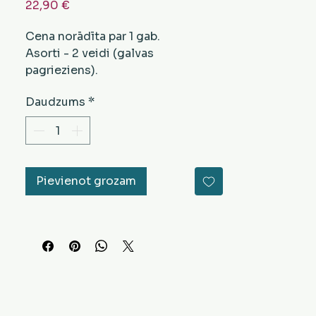
Cena
22,90 €
Cena norādīta par 1 gab.
Asorti - 2 veidi (galvas
pagrieziens).
H: 23 cm, platums 14 x 5 cm.
Daudzums
*
Krāsa - brūna.
Vēlamo veidu norādiet komentārā,
veicot pasūtījumu.
Pievienot grozam