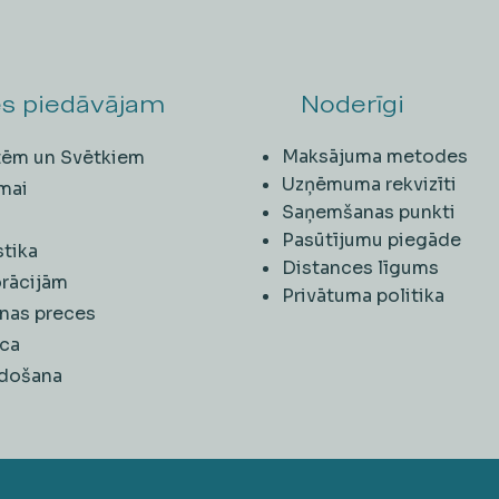
s piedāvājam
Noderīgi
Maksājuma metodes
ītēm un Svētkiem
Uzņēmuma rekvizīti
mai
Saņemšanas punkti
i
Pasūtījumu piegāde
stika
Distances līgums
rācijām
Privātuma politika
nas preces
ca
rdošana