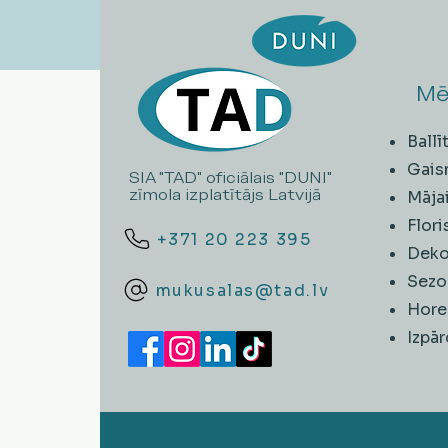
Mē
Ball
Gais
SIA "TAD" oficiālais "DUNI"
zīmola izplatītājs Latvijā
Māja
Flori
+371 20 223 395
Deko
Sezo
mukusalas@tad.lv
Hore
​Izpā