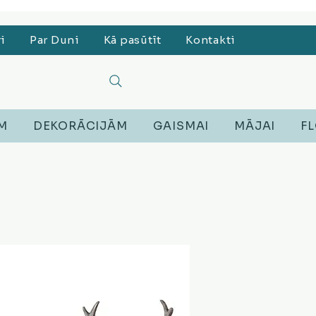
, Lego, Austiņas
ri
Par Duni
Kā pasūtīt
Kontakti
EM
DEKORĀCIJĀM
GAISMAI
MĀJAI
FL