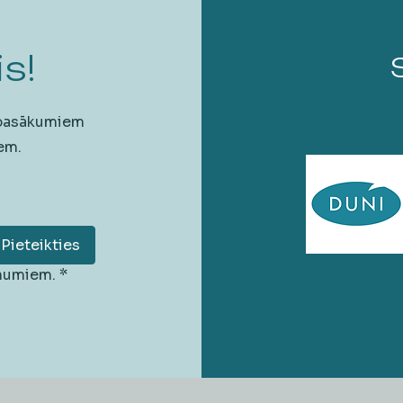
s!
 pasākumiem
em.
Pieteikties
unumiem.
*