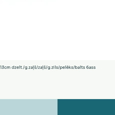
Ātrais skats
cm dzelt./g.zaļš/zaļš/g.zils/pelēks/balts 6ass