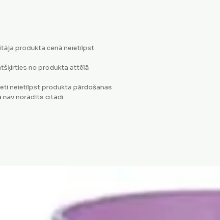
tāja produkta cenā neietilpst
tšķirties no produkta attēlā
eti neietilpst produkta pārdošanas
 nav norādīts citādi.