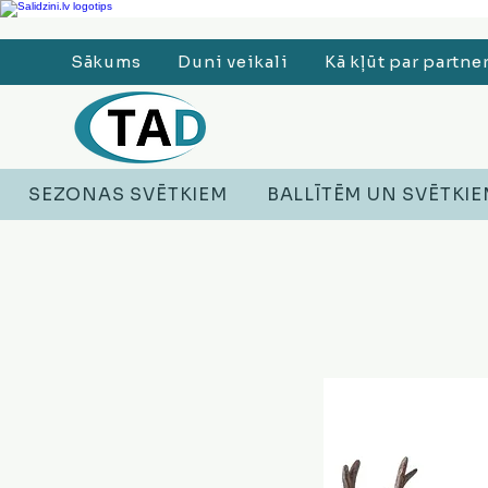
Ledusskapji, Sadzīves tehnika, Smaržas, Operatīvā atmiņa, Putekļu sūcēji
Sākums
Duni veikali
Kā kļūt par partne
SEZONAS SVĒTKIEM
BALLĪTĒM UN SVĒTKI