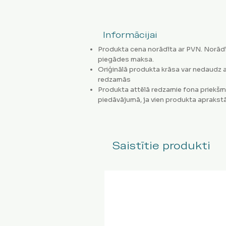
Informācijai
Produkta cena norādīta ar PVN. Norādī
piegādes maksa.
Oriģinālā produkta krāsa var nedaudz a
redzamās
Produkta attēlā redzamie fona priekšm
piedāvājumā, ja vien produkta aprakstā
Saistītie produkti