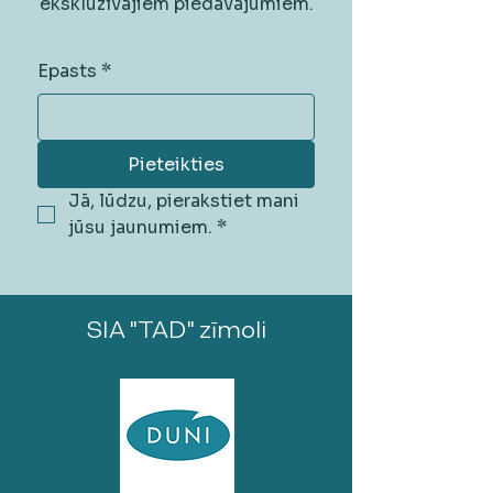
ekskluzīvajiem piedāvājumiem.
Epasts
*
Pieteikties
Jā, lūdzu, pierakstiet mani 
jūsu jaunumiem.
*
SIA "TAD" zīmoli