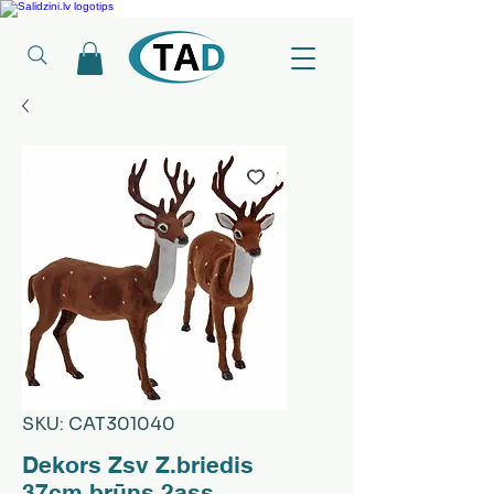
Ledusskapji, Sadzīves tehnika, Smaržas, Operatīvā atmiņa, Putekļu sūcēji
SKU: CAT301040
Dekors Zsv Z.briedis
37cm brūns 2ass