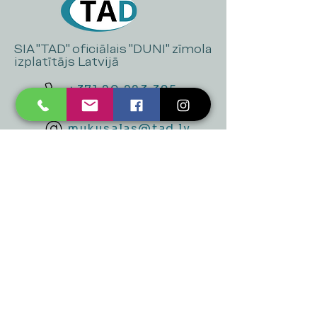
SIA "TAD" oficiālais "DUNI" zīmola
izplatītājs Latvijā
+371 20 223 395
mukusalas@tad.lv
Mēs piedāvājam
Ballītēm un Svētkiem
Gaismai
Mājai
Floristika