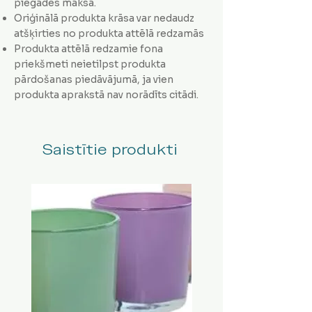
piegādes maksa.
Oriģinālā produkta krāsa var nedaudz
atšķirties no produkta attēlā redzamās
Produkta attēlā redzamie fona
priekšmeti neietilpst produkta
pārdošanas piedāvājumā, ja vien
produkta aprakstā nav norādīts citādi.
Saistītie produkti