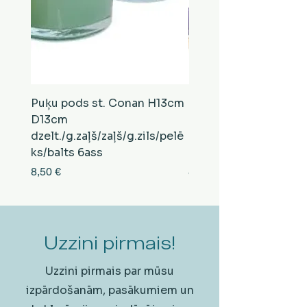
Puķu pods st. Conan H13cm
Puķu pods st. Conan
D13cm
D13cm
dzelt./g.zaļš/zaļš/g.zils/pelē
balts/brūns/pelēks/vi
ks/balts 6ass
zeltens/g.zaļš 6ass
Cena
Cena
8,50 €
8,50 €
Uzzini pirmais!
Uzzini pirmais par mūsu
izpārdošanām, pasākumiem un