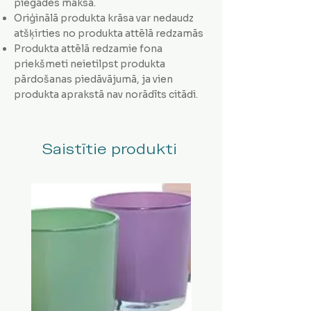
piegādes maksa.
Oriģinālā produkta krāsa var nedaudz
atšķirties no produkta attēlā redzamās
Produkta attēlā redzamie fona
priekšmeti neietilpst produkta
pārdošanas piedāvājumā, ja vien
produkta aprakstā nav norādīts citādi.
Saistītie produkti