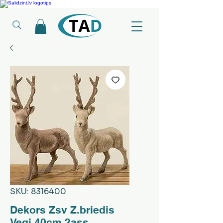
Ledusskapji, Sadzīves tehnika, Smaržas, Operatīvā atmiņa, Putekļu sūcēji
SKU: 8316400
Dekors Zsv Z.briedis
Vegi 40cm 2ass