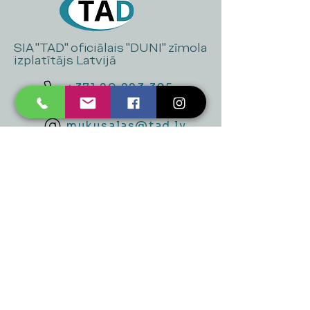
SIA "TAD" oficiālais "DUNI" zīmola
izplatītājs Latvijā
+371 20 223 395
mukusalas@tad.lv
Mēs piedāvājam
Ballītēm un Svētkiem
Gaismai
Mājai
Floristika