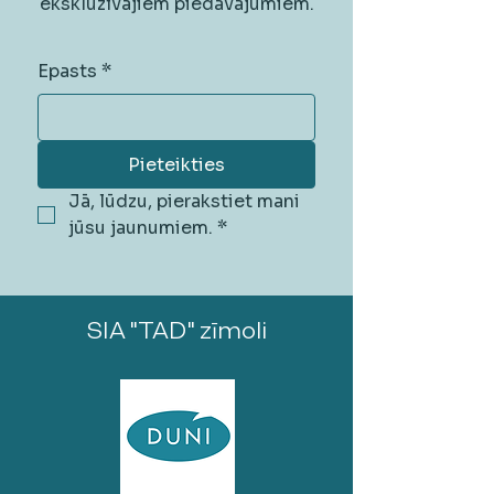
ekskluzīvajiem piedāvājumiem.
Epasts
*
Pieteikties
Jā, lūdzu, pierakstiet mani 
jūsu jaunumiem.
*
SIA "TAD" zīmoli