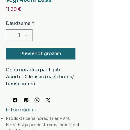
Cena
11,99 €
Daudzums
*
Pievienot grozam
Cena norādīta par 1 gab.
Asorti - 2 krāsas (gaiši brūns/
tumši brūns).
Vēlamo veidu norādiet
komentārā, veicot
pasūtījumu.
Informācijai
Produkta cena norādīta ar PVN.
Norādītāja produkta cenā neietilpst