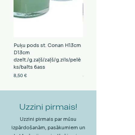
Puķu pods st. Conan H13cm
Puķu pods st. Conan
D13cm
D13cm
dzelt./g.zaļš/zaļš/g.zils/pelē
balts/brūns/pelēks/vi
ks/balts 6ass
zeltens/g.zaļš 6ass
Cena
Cena
8,50 €
8,50 €
Uzzini pirmais!
Uzzini pirmais par mūsu
izpārdošanām, pasākumiem un