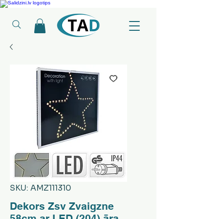
Ledusskapji, Sadzīves tehnika, Smaržas, Operatīvā atmiņa, Putekļu sūcēji
SKU: AMZ111310
Dekors Zsv Zvaigzne
58cm ar LED (204) āra