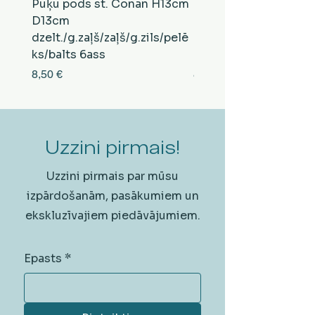
Puķu pods st. Conan H13cm
Puķu pods st. Conan
D13cm
D13cm
dzelt./g.zaļš/zaļš/g.zils/pelē
balts/brūns/pelēks/vi
ks/balts 6ass
zeltens/g.zaļš 6ass
Cena
Cena
8,50 €
8,50 €
Uzzini pirmais!
Uzzini pirmais par mūsu
izpārdošanām, pasākumiem un
ekskluzīvajiem piedāvājumiem.
Epasts
*