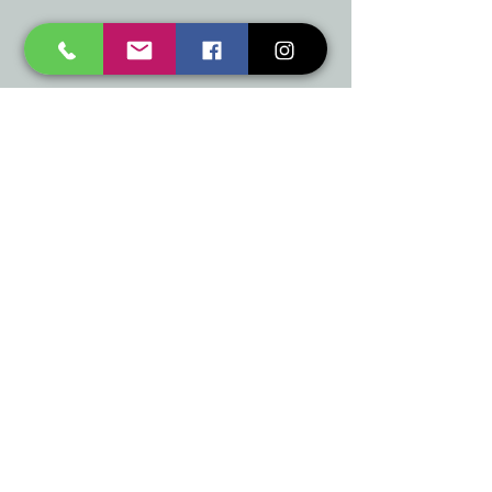
mukusalas@tad.lv
Mēs piedāvājam
Ballītēm un Svētkiem
Gaismai
Mājai
Floristika
Dekorācijām
Sezonas preces
Horeca
​Izpārdošana