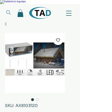
Ledusskapji, Sadzīves tehnika, Smaržas, Operatīvā atmiņa, Putekļu sūcēji
SKU: AX8103120