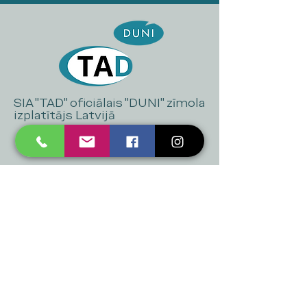
SIA "TAD" oficiālais "DUNI" zīmola
izplatītājs Latvijā
+371 20 223 395
mukusalas@tad.lv
Mēs piedāvājam
Ballītēm un Svētkiem