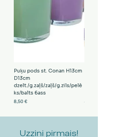
Puķu pods st. Conan H13cm
Puķu pods st. Conan
D13cm
D13cm
dzelt./g.zaļš/zaļš/g.zils/pelē
balts/brūns/pelēks/vi
ks/balts 6ass
zeltens/g.zaļš 6ass
Cena
Cena
8,50 €
8,50 €
Uzzini pirmais!