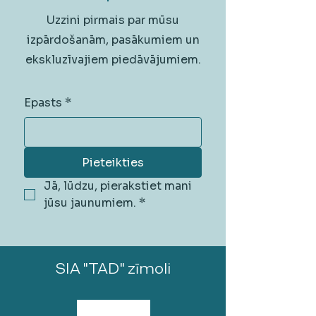
Uzzini pirmais par mūsu
izpārdošanām, pasākumiem un
ekskluzīvajiem piedāvājumiem.
Epasts
*
Pieteikties
Jā, lūdzu, pierakstiet mani 
jūsu jaunumiem.
*
SIA "TAD" zīmoli