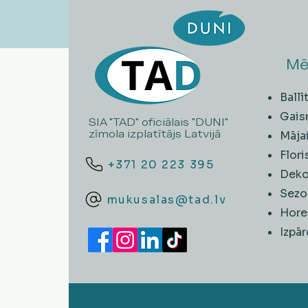
Mē
Ball
Gais
SIA "TAD" oficiālais "DUNI"
zīmola izplatītājs Latvijā
Māja
Flori
+371 20 223 395
Deko
Sezo
mukusalas@tad.lv
Hore
​Izpā