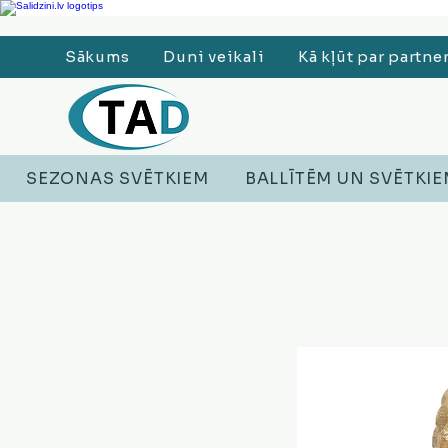
Ledusskapji, Sadzīves tehnika, Smaržas, Operatīvā atmiņa, Putekļu sūcēji
Sākums
Duni veikali
Kā kļūt par partne
SEZONAS SVĒTKIEM
BALLĪTĒM UN SVĒTKI