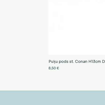
Puķu pods st. Conan H13cm D13
Cena
8,50 €