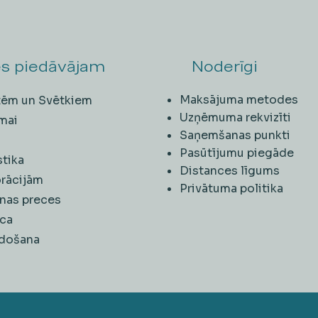
s piedāvājam
Noderīgi
Maksājuma metodes
ītēm un Svētkiem
Uzņēmuma rekvizīti
mai
Saņemšanas punkti
i
Pasūtījumu piegāde
stika
Distances līgums
rācijām
Privātuma politika
nas preces
ca
rdošana