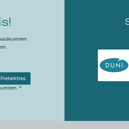
s!
 pasākumiem
em.
Pieteikties
unumiem.
*