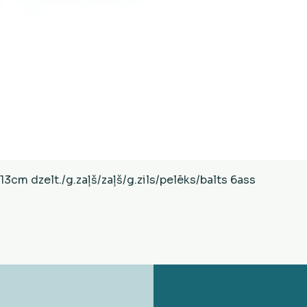
Ātrais skats
cm dzelt./g.zaļš/zaļš/g.zils/pelēks/balts 6ass