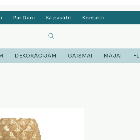
, Lego, Austiņas
ri
Par Duni
Kā pasūtīt
Kontakti
EM
DEKORĀCIJĀM
GAISMAI
MĀJAI
FL