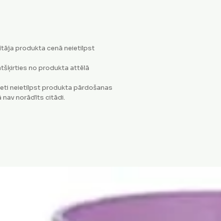
tāja produkta cenā neietilpst
tšķirties no produkta attēlā
eti neietilpst produkta pārdošanas
 nav norādīts citādi.