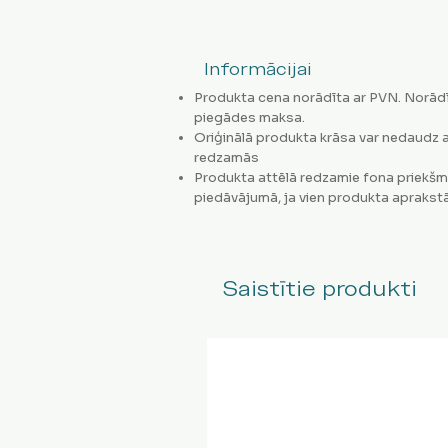
Informācijai
Produkta cena norādīta ar PVN. Norādī
piegādes maksa.
Oriģinālā produkta krāsa var nedaudz a
redzamās
Produkta attēlā redzamie fona priekšm
piedāvājumā, ja vien produkta aprakstā
Saistītie produkti