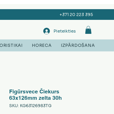
+371 20 223 395
Pieteikties
ORISTIKAI
HORECA
IZPĀRDOŠANA
Figūrsvece Čiekurs
63x126mm zelta 30h
SKU: KG63126983TG