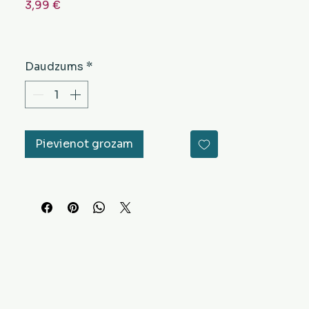
Cena
3,99 €
Daudzums
*
Pievienot grozam