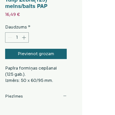
melns/balts PAP
Cena
16,49 €
Daudzums
*
Pievienot grozam
Papīra formiņas cepšanai
(125 gab.).
Izmērs: 50 x 60/95 mm.
Krāsa - melna/balta.
Piezīmes