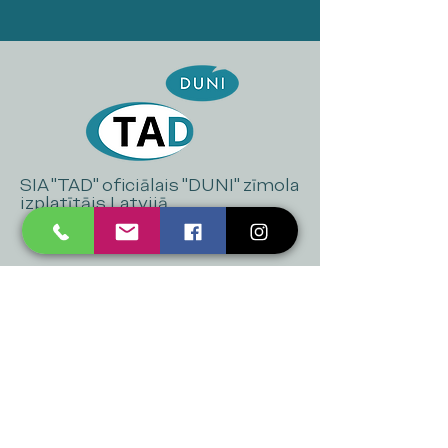
SIA "TAD" oficiālais "DUNI" zīmola
izplatītājs Latvijā
+371 20 223 395
mukusalas@tad.lv
Mēs piedāvājam