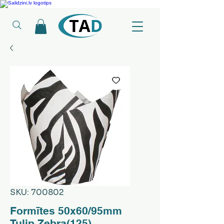
Ledusskapji, Sadzīves tehnika, Smaržas, Operatīvā atmiņa, Putekļu sūcēji
SKU: 700802
Formītes 50x60/95mm
Tulip Zebra(125)