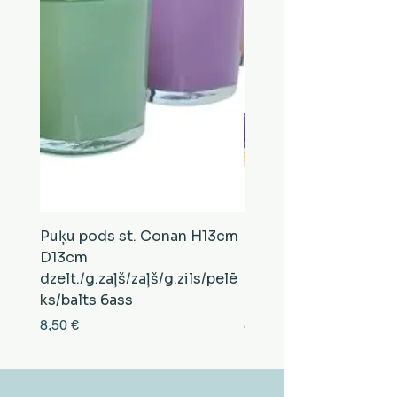
Puķu pods st. Conan H13cm
Puķu pods st. Conan
D13cm
D13cm
dzelt./g.zaļš/zaļš/g.zils/pelē
balts/brūns/pelēks/vi
ks/balts 6ass
zeltens/g.zaļš 6ass
Cena
Cena
8,50 €
8,50 €