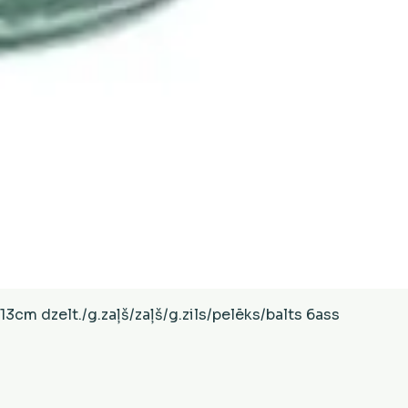
Ātrais skats
cm dzelt./g.zaļš/zaļš/g.zils/pelēks/balts 6ass