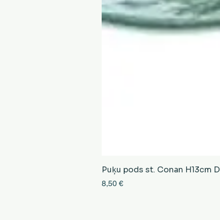
Puķu pods st. Conan H13cm D13
Cena
8,50 €