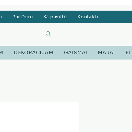
, Lego, Austiņas
ri
Par Duni
Kā pasūtīt
Kontakti
EM
DEKORĀCIJĀM
GAISMAI
MĀJAI
FL