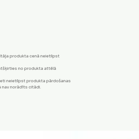
tāja produkta cenā neietilpst
tšķirties no produkta attēlā
eti neietilpst produkta pārdošanas
 nav norādīts citādi.