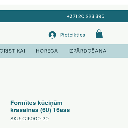
+371 20 223 395
Pieteikties
ORISTIKAI
HORECA
IZPĀRDOŠANA
Formītes kūciņām
krāsainas (60) 16ass
SKU: C16000120