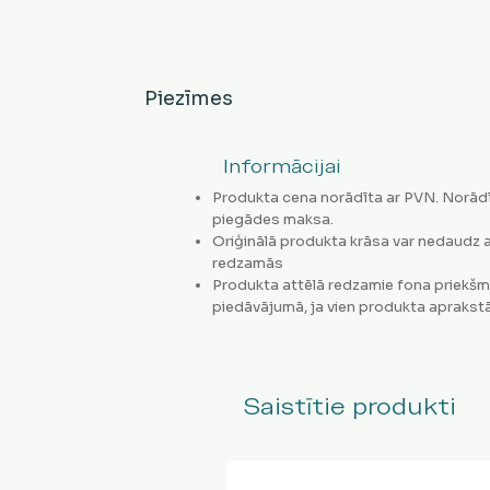
Piezīmes
Informācijai
Produkta cena norādīta ar PVN. Norādī
piegādes maksa.
Oriģinālā produkta krāsa var nedaudz a
redzamās
Produkta attēlā redzamie fona priekšm
piedāvājumā, ja vien produkta aprakstā
Saistītie produkti