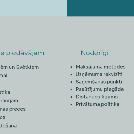
s piedāvājam
Noderīgi
Maksājuma metodes
ītēm un Svētkiem
Uzņēmuma rekvizīti
mai
Saņemšanas punkti
i
Pasūtījumu piegāde
stika
Distances līgums
rācijām
Privātuma politika
nas preces
ca
rdošana