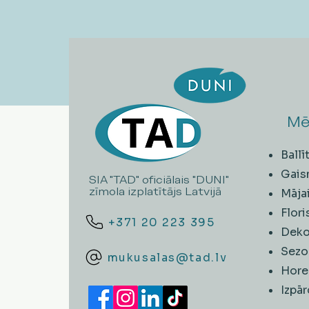
Mē
Ball
Gais
SIA "TAD" oficiālais "DUNI"
zīmola izplatītājs Latvijā
Māja
Flori
+371 20 223 395
Deko
Sezo
mukusalas@tad.lv
Hore
​Izpā