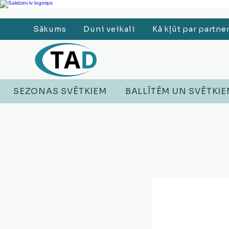
Ledusskapji, Sadzīves tehnika, Smaržas, Operatīvā atmiņa, Putekļu sūcēji
Sākums
Duni veikali
Kā kļūt par partne
SEZONAS SVĒTKIEM
BALLĪTĒM UN SVĒTKI