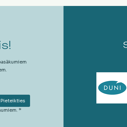
s!
 pasākumiem
em.
Pieteikties
unumiem.
*