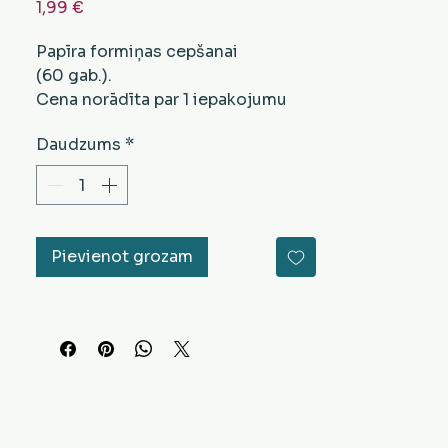
Cena
1,99 €
Papīra formiņas cepšanai
(60 gab.).
Cena norādīta par 1 iepakojumu
(60 gab.).
Daudzums
*
Asorti - 16 veidi.
Pievienot grozam