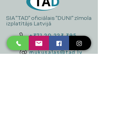
SIA "TAD" oficiālais "DUNI" zīmola
izplatītājs Latvijā
+371 20 223 395
mukusalas@tad.lv
Mēs piedāvājam
Ballītēm un Svētkiem
Gaismai
Mājai
Floristika