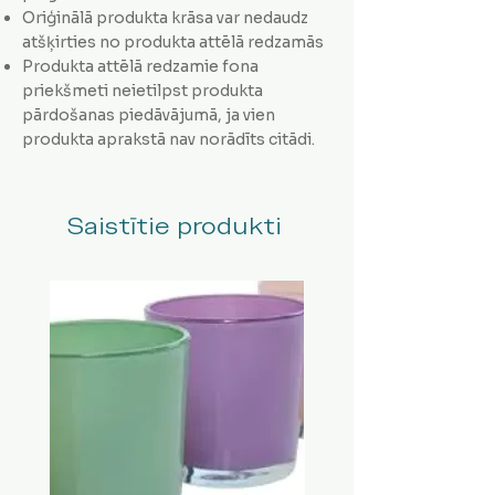
Oriģinālā produkta krāsa var nedaudz
atšķirties no produkta attēlā redzamās
Produkta attēlā redzamie fona
priekšmeti neietilpst produkta
pārdošanas piedāvājumā, ja vien
produkta aprakstā nav norādīts citādi.
Saistītie produkti