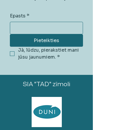
Epasts
*
Pieteikties
Jā, lūdzu, pierakstiet mani 
jūsu jaunumiem.
*
SIA "TAD" zīmoli