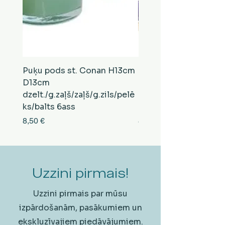
Puķu pods st. Conan H13cm
Puķu pods st. Conan
D13cm
D13cm
dzelt./g.zaļš/zaļš/g.zils/pelē
balts/brūns/pelēks/vi
ks/balts 6ass
zeltens/g.zaļš 6ass
Cena
Cena
8,50 €
8,50 €
Uzzini pirmais!
Uzzini pirmais par mūsu
izpārdošanām, pasākumiem un
ekskluzīvajiem piedāvājumiem.