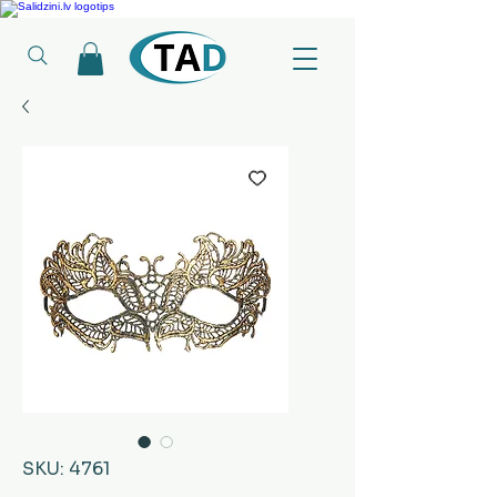
Ledusskapji, Sadzīves tehnika, Smaržas, Operatīvā atmiņa, Putekļu sūcēji
SKU: 4761