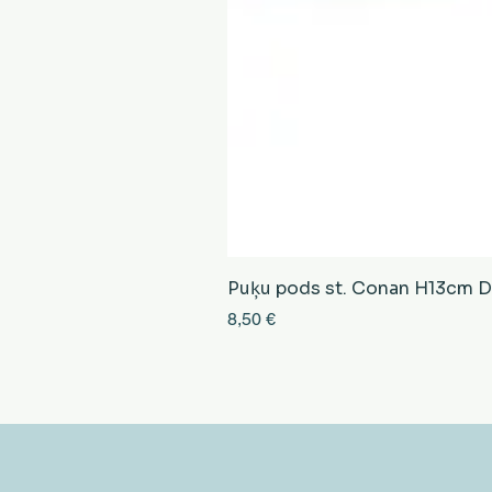
Puķu pods st. Conan H13cm D13
Cena
8,50 €