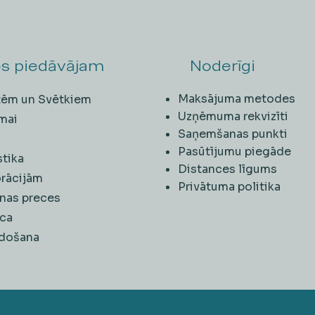
s piedāvājam
Noderīgi
Maksājuma metodes
ītēm un Svētkiem
Uzņēmuma rekvizīti
mai
Saņemšanas punkti
i
Pasūtījumu piegāde
stika
Distances līgums
rācijām
Privātuma politika
nas preces
ca
rdošana