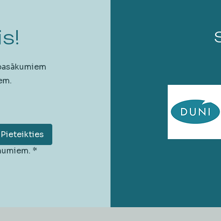
s!
 pasākumiem
em.
Pieteikties
unumiem.
*