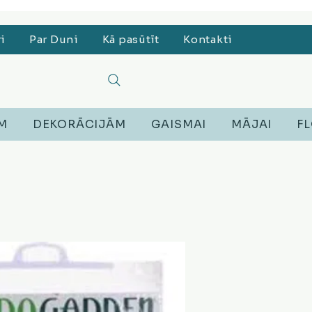
, Lego, Austiņas
ri
Par Duni
Kā pasūtīt
Kontakti
EM
DEKORĀCIJĀM
GAISMAI
MĀJAI
FL