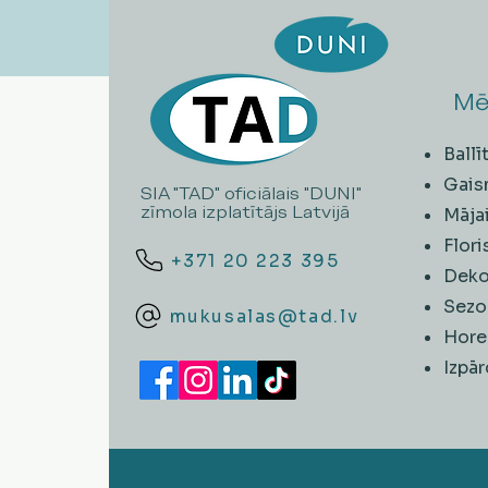
Mē
Ball
Gais
SIA "TAD" oficiālais "DUNI"
zīmola izplatītājs Latvijā
Māja
Flori
+371 20 223 395
Deko
Sezo
mukusalas@tad.lv
Hore
​Izpā