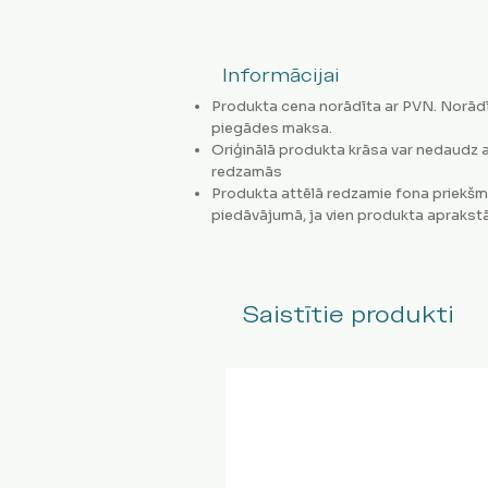
Informācijai
Produkta cena norādīta ar PVN. Norādī
piegādes maksa.
Oriģinālā produkta krāsa var nedaudz a
redzamās
Produkta attēlā redzamie fona priekšm
piedāvājumā, ja vien produkta aprakstā
Saistītie produkti