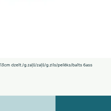
Ātrais skats
cm dzelt./g.zaļš/zaļš/g.zils/pelēks/balts 6ass