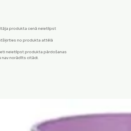
tāja produkta cenā neietilpst
tšķirties no produkta attēlā
eti neietilpst produkta pārdošanas
 nav norādīts citādi.