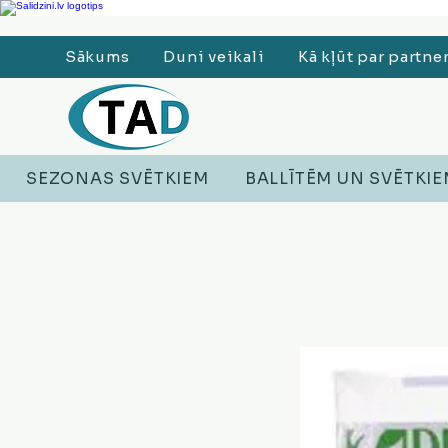
Ledusskapji, Sadzīves tehnika, Smaržas, Operatīvā atmiņa, Putekļu sūcēji
Sākums
Duni veikali
Kā kļūt par partne
SEZONAS SVĒTKIEM
BALLĪTĒM UN SVĒTKI