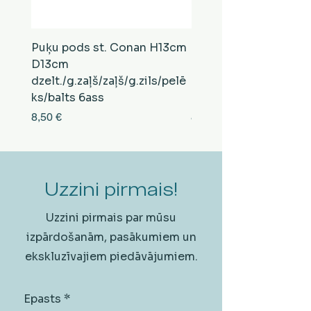
Puķu pods st. Conan H13cm
Puķu pods st. Conan
D13cm
D13cm
dzelt./g.zaļš/zaļš/g.zils/pelē
balts/brūns/pelēks/vi
ks/balts 6ass
zeltens/g.zaļš 6ass
Cena
Cena
8,50 €
8,50 €
Uzzini pirmais!
Uzzini pirmais par mūsu
izpārdošanām, pasākumiem un
ekskluzīvajiem piedāvājumiem.
Epasts
*