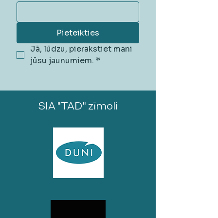
Pieteikties
Jā, lūdzu, pierakstiet mani 
jūsu jaunumiem.
*
SIA "TAD" zīmoli