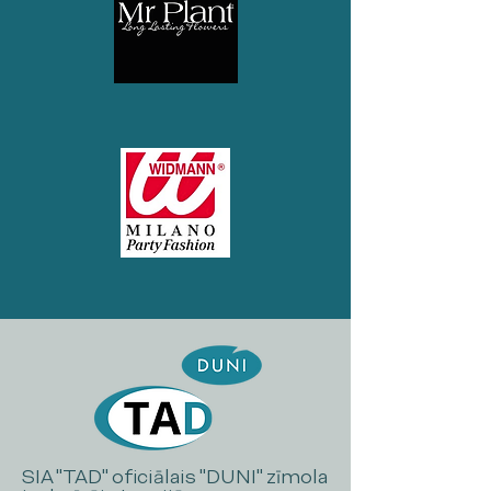
SIA "TAD" oficiālais "DUNI" zīmola