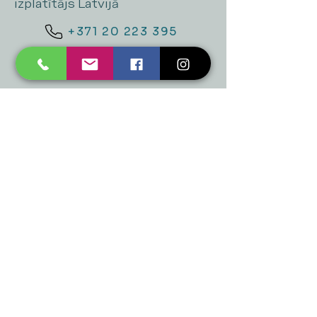
izplatītājs Latvijā
+371 20 223 395
mukusalas@tad.lv
Mēs piedāvājam
Ballītēm un Svētkiem
Gaismai
Mājai
Floristika
Dekorācijām
Sezonas preces
Horeca