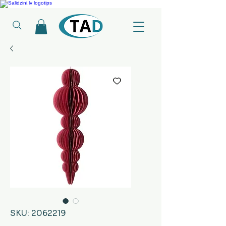
Ledusskapji, Sadzīves tehnika, Smaržas, Operatīvā atmiņa, Putekļu sūcēji
SKU: 2062219