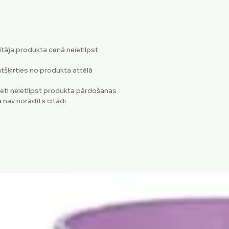
tāja produkta cenā neietilpst
tšķirties no produkta attēlā
eti neietilpst produkta pārdošanas
 nav norādīts citādi.