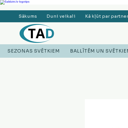
Ledusskapji, Sadzīves tehnika, Smaržas, Operatīvā atmiņa, Putekļu sūcēji
Sākums
Duni veikali
Kā kļūt par partne
SEZONAS SVĒTKIEM
BALLĪTĒM UN SVĒTKI