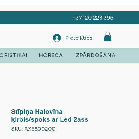
+371 20 223 395
Pieteikties
ORISTIKAI
HORECA
IZPĀRDOŠANA
Stīpiņa Halovīna
ķirbis/spoks ar Led 2ass
SKU: AX5800200