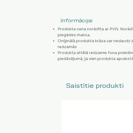
Informācijai
Produkta cena norādīta ar PVN. Norādī
piegādes maksa.
Oriģinālā produkta krāsa var nedaudz a
redzamās
Produkta attēlā redzamie fona priekšm
piedāvājumā, ja vien produkta aprakstā
Saistītie produkti