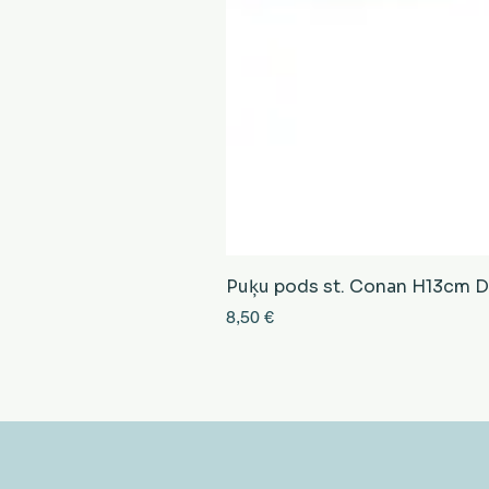
Puķu pods st. Conan H13cm D13
Cena
8,50 €