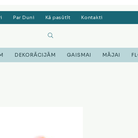
, Lego, Austiņas
ri
Par Duni
Kā pasūtīt
Kontakti
EM
DEKORĀCIJĀM
GAISMAI
MĀJAI
FL