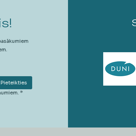
s!
 pasākumiem
em.
Pieteikties
unumiem.
*