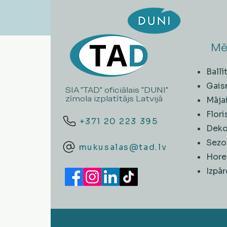
Mē
Ball
Gais
SIA "TAD" oficiālais "DUNI"
zīmola izplatītājs Latvijā
Māja
Flori
+371 20 223 395
Deko
Sezo
mukusalas@tad.lv
Hore
​Izpā