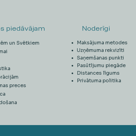
s piedāvājam
Noderīgi
Maksājuma metodes
ītēm un Svētkiem
Uzņēmuma rekvizīti
mai
Saņemšanas punkti
i
Pasūtījumu piegāde
stika
Distances līgums
rācijām
Privātuma politika
nas preces
ca
rdošana