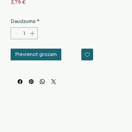
Cena
3,79 €
Daudzums
*
Pievienot grozam