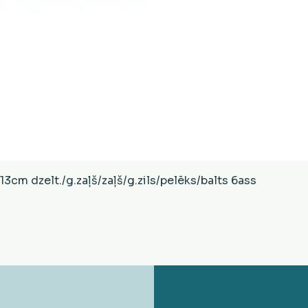
Ātrais skats
cm dzelt./g.zaļš/zaļš/g.zils/pelēks/balts 6ass